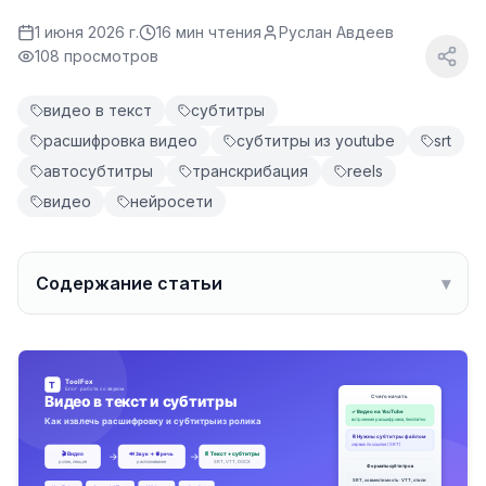
1 июня 2026 г.
16
мин чтения
Руслан Авдеев
108 просмотров
видео в текст
субтитры
расшифровка видео
субтитры из youtube
srt
автосубтитры
транскрибация
reels
видео
нейросети
Содержание статьи
▾