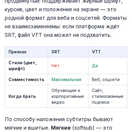
продвинутый: поддерживает жирный шрифт,
курсив, цвет и положение на экране — это
родной формат для веба и соцсетей. Форматы
не взаимозаменяемы: если платформа ждёт
SRT, файл VTT она может не подхватить.
Признак
SRT
VTT
Стили (цвет,
Нет
Да
шрифт)
Совместимость
Максимальная
Веб, соцсети
Обучающие и
Сайт,
Когда брать
корпоративные
стилизованные
видео
подписи
По способу наложения субтитры бывают
мягкие и вшитые.
Мягкие
(softsub) — это