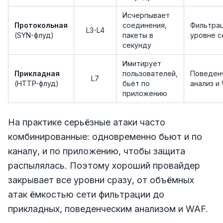
Исчерпывает
Протокольная
соединения,
Фильтрац
L3-L4
(SYN-флуд)
пакеты в
уровне с
секунду
Имитирует
Прикладная
пользователей,
Поведен
L7
(HTTP-флуд)
бьёт по
анализ и
приложению
На практике серьёзные атаки часто
комбинированные: одновременно бьют и по
каналу, и по приложению, чтобы защита
распылялась. Поэтому хороший провайдер
закрывает все уровни сразу, от объёмных
атак ёмкостью сети фильтрации до
прикладных, поведенческим анализом и WAF.