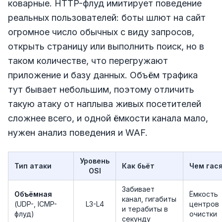
коварные. HTTP-флуд имитирует поведение
реальных пользователей: боты шлют на сайт
огромное число обычных с виду запросов,
открыть страницу или выполнить поиск, но в
таком количестве, что перегружают
приложение и базу данных. Объём трафика
тут бывает небольшим, поэтому отличить
такую атаку от наплыва живых посетителей
сложнее всего, и одной ёмкости канала мало,
нужен анализ поведения и WAF.
Уровень
Тип атаки
Как бьёт
Чем гас
OSI
Забивает
Объёмная
Ёмкость
канал, гигабиты
(UDP-, ICMP-
L3-L4
центров
и терабиты в
флуд)
очистки
секунду