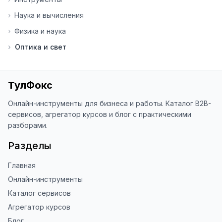
Я обновляю сайт каждую неделю на 
›
Наука и вычисления
основе вашей обратной связи.

›
Физика и наука
⭐ Если вам нравится ToolFox — буду 
›
Оптика и свет
благодарен за отзыв о сайте в 
Яндекс.Браузере (нажмите на ⋮ → 
«Оценить сайт» в панели браузера). 
Это помогает другим людям находить 
ТулФокс
наши инструменты!

Онлайн-инструменты для бизнеса и работы. Каталог B2B-
Благодарю за доверие и 
сервисов, агрегатор курсов и блог с практическими
использование ToolFox! 🚀
разборами.
Разделы
Главная
Онлайн-инструменты
Каталог сервисов
Агрегатор курсов
Блог