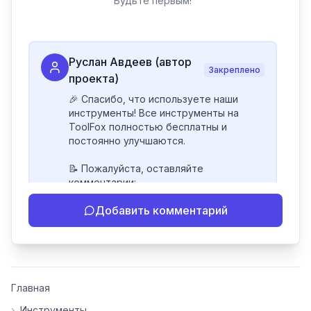
Будьте первым!
Руслан Авдеев (автор
Закреплено
проекта)
🎉 Спасибо, что используете наши 
инструменты! Все инструменты на 
ToolFox полностью бесплатны и 
постоянно улучшаются.

📝 Пожалуйста, оставляйте 
комментарии:

- Если инструмент работает 
Добавить комментарий
некорректно

- Если есть идеи по улучшению

- Поделитесь своим опытом 
использования

👍 Ставьте лайки/дизлайки - это 
Главная
помогает мне понять, какие 
инструменты нуждаются в доработке. 
›
Инструменты