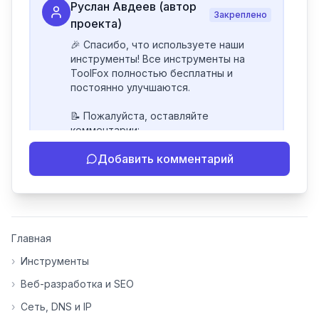
Руслан Авдеев (автор
Закреплено
проекта)
🎉 Спасибо, что используете наши 
инструменты! Все инструменты на 
ToolFox полностью бесплатны и 
постоянно улучшаются.

📝 Пожалуйста, оставляйте 
комментарии:

- Если инструмент работает 
Добавить комментарий
некорректно

- Если есть идеи по улучшению

- Поделитесь своим опытом 
использования

👍 Ставьте лайки/дизлайки - это 
Главная
помогает мне понять, какие 
инструменты нуждаются в доработке. 
›
Инструменты
Я обновляю сайт каждую неделю на 
›
Веб-разработка и SEO
основе вашей обратной связи.

›
Сеть, DNS и IP
⭐ Если вам нравится ToolFox — буду 