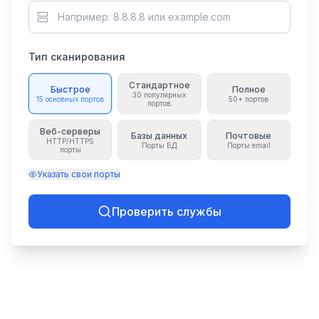
Тип сканирования
Стандартное
Быстрое
Полное
30 популярных
15 основных портов
50+ портов
портов
Веб-серверы
Базы данных
Почтовые
HTTP/HTTPS
Порты БД
Порты email
порты
Указать свои порты
Проверить службы