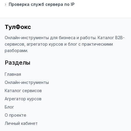
›
Проверка служб сервера по IP
благодарен за отзыв о сайте в 
Яндекс.Браузере (нажмите на ⋮ → 
«Оценить сайт» в панели браузера). 
Это помогает другим людям находить 
ТулФокс
наши инструменты!

Онлайн-инструменты для бизнеса и работы. Каталог B2B-
Благодарю за доверие и 
сервисов, агрегатор курсов и блог с практическими
использование ToolFox! 🚀
разборами.
Разделы
Главная
Онлайн-инструменты
Каталог сервисов
Агрегатор курсов
Блог
О проекте
Личный кабинет