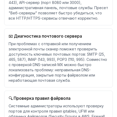
443), API-сервер (порт 8080 или 3000),
административная панель, почтовые службы. Пресет
"Веб-серверы" позволяет быстро убедиться, что
все HTTP/HTTPS-сервисы отвечают корректно.
📧 Диагностика почтового сервера
При проблемах с отправкой или получением
электронной почты сканер поможет проверить
доступность ключевых почтовых портов: SMTP (25,
465, 587), IMAP (143, 993), POP3 (110, 995). Совместно
с проверкой DNS-записей MX можно быстро
локализовать проблему: неправильная DNS-
конфигурация, закрытые порты файрволом или
неработающая почтовая служба.
🔍 Проверка правил файрвола
Системные администраторы используют проверку
портов для контроля правил iptables, UFW или
облачных файрволов (Security Groups в AWS, Firewall