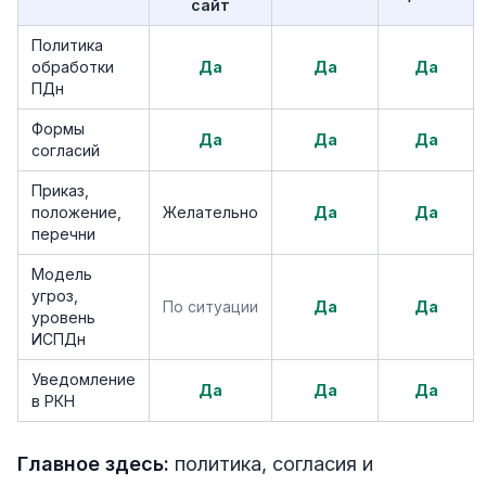
сайт
Политика
обработки
Да
Да
Да
ПДн
Формы
Да
Да
Да
согласий
Приказ,
положение,
Желательно
Да
Да
перечни
Модель
угроз,
По ситуации
Да
Да
уровень
ИСПДн
Уведомление
Да
Да
Да
в РКН
Главное здесь:
политика, согласия и