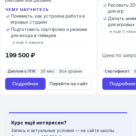
рекламе или дизайне.
Рисовать 2D
ЧЕМУ НАУЧИТЕСЬ
для игр
Понимать, как устроена работа в
Делать ани
игровых студиях
для игровых
Подготовить портфолио и резюме
и ещё
5
навы
для входа в геймдев
и ещё
4
навыка
199 500 ₽
Цена по запр
документ
длительность
уровень
документ
Диплом о ППК
20
мес
Все уровни
Сертификат
Подробнее
Перейти на сайт
Подробнее
Курс ещё интересен?
Запись и актуальные условия — на сайте школы.