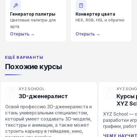
Генератор палитры
Конвертер цвета
Цветовые палитры для
HEX, RGB, HSL и обратно
арта
Открыть →
Открыть →
ЕЩЁ ВАРИАНТЫ
Похожие курсы
XYZ SCHOOL
XYZ SCH
3D-дженералист
Курсы 
XYZ Sc
Освой профессию 3D-дженералиста и
стань универсальным специалистом,
XYZ School — 
который умеет создавать 3D-модели,
разработки иг
текстуры и анимации, а также может
графики, работ
строить карьеру в геймдеве, кино,
ЧЕМУ НАУЧИ