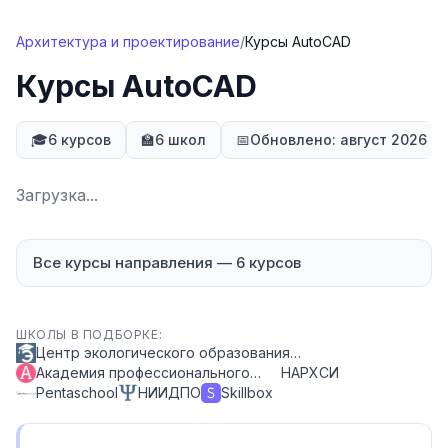
Перейти к содержимому
Архитектура и проектирование
/
Курсы AutoCAD
Курсы AutoCAD
🎓
6 курсов
🏫
6 школ
📅
Обновлено: август 2026
Загрузка...
Все курсы направления
—
6
курсов
ШКОЛЫ В ПОДБОРКЕ:
Центр экологического образования…
Академия профессионального…
НАРХСИ
Pentaschool
НИИДПО
Skillbox