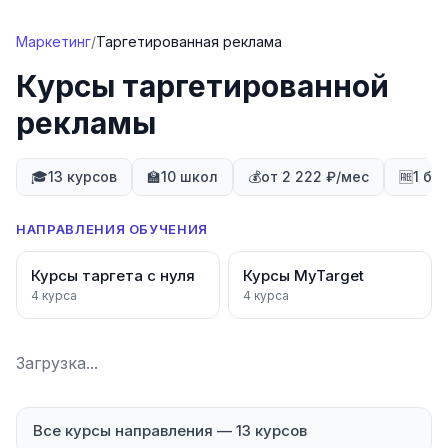
Перейти к содержимому
Маркетинг
/
Таргетированная реклама
Курсы таргетированной
рекламы
🎓
13 курсов
🏫
10 школ
💰
от 2 222 ₽/мес
🆓
1 бе
НАПРАВЛЕНИЯ ОБУЧЕНИЯ
Курсы таргета с нуля
Курсы MyTarget
4
курса
4
курса
Загрузка...
Все курсы направления
—
13
курсов