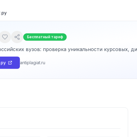
.ру
Бесплатный тариф
оссийских вузов: проверка уникальности курсовых, д
.ру
antiplagiat.ru