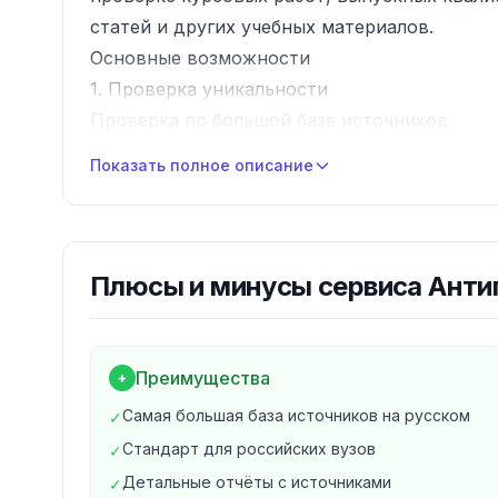
статей и других учебных материалов.
Основные возможности
1. Проверка уникальности
Проверка по большой базе источников
Индекс цитирования и заимствований
Показать полное описание
Детальный отчёт с источниками
Поиск по научным публикациям
Интеграция с электронными библиотеками
2. Инструменты для вузов
Плюсы и минусы
сервиса Анти
Кабинеты для преподавателей
Система подачи работ студентами
Хранение и архивирование работ
Преимущества
+
Генерация официальных справок
Самая большая база источников на русском
✓
Интеграция с системами управления обуче
Стандарт для российских вузов
✓
Для кого подходит?
Детальные отчёты с источниками
✓
Сервис ориентирован на высшие и средние 