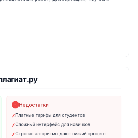
плагиат.ру
Недостатки
−
Платные тарифы для студентов
✗
нием
Сложный интерфейс для новичков
✗
Строгие алгоритмы дают низкий процент
✗
специальные учебные заведения, научные