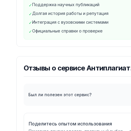
Поддержка научных публикаций
✓
организации, издательства и авторов, пуб
Долгая история работы и репутация
✓
индивидуальная версия для студентов, же
Интеграция с вузовскими системами
✓
перед сдачей.
Официальные справки о проверке
✓
Отзывы о
сервисе Антиплагиат
Был ли полезен этот сервис?
Поделитесь опытом использования