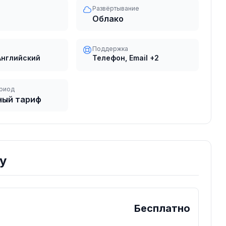
Развёртывание
Облако
Поддержка
Английский
Телефон, Email
+2
риод
ный тариф
у
Бесплатно