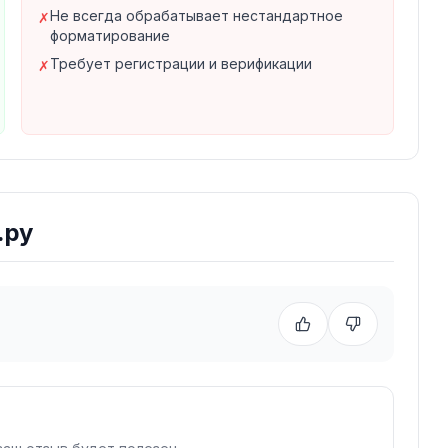
Не всегда обрабатывает нестандартное
✗
ликующих научные статьи. Также доступна
форматирование
лающих самостоятельно проверить свою работу
Требует регистрации и верификации
✗
.ру