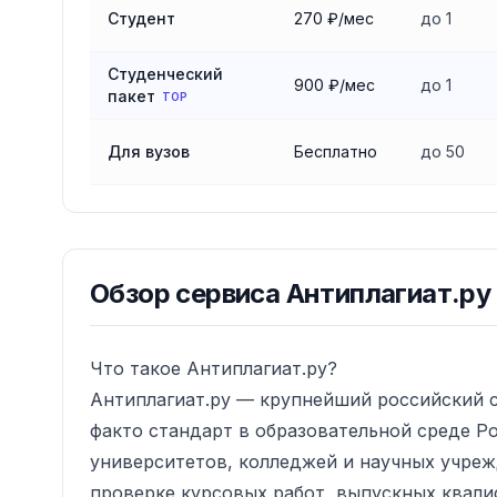
Студент
270 ₽/мес
до 1
Студенческий
900 ₽/мес
до 1
пакет
TOP
Для вузов
Бесплатно
до 50
Обзор
сервиса Антиплагиат.ру
Что такое Антиплагиат.ру?
Антиплагиат.ру — крупнейший российский с
факто стандарт в образовательной среде Р
университетов, колледжей и научных учреж
проверке курсовых работ, выпускных квали