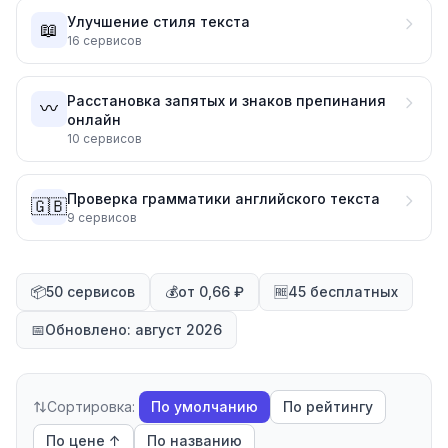
Улучшение стиля текста
📖
16
сервисов
Расстановка запятых и знаков препинания
〰️
онлайн
10
сервисов
Проверка грамматики английского текста
🇬🇧
9
сервисов
📦
50 сервисов
💰
от 0,66 ₽
🆓
45 бесплатных
📅
Обновлено: август 2026
Сортировка:
По умолчанию
По рейтингу
По цене ↑
По названию