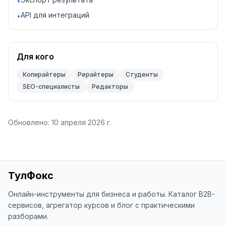
•
API для интеграций
•
Для кого
Копирайтеры
Рерайтеры
Студенты
SEO-специалисты
Редакторы
Обновлено:
10 апреля 2026 г.
ТулФокс
Онлайн-инструменты для бизнеса и работы. Каталог B2B-
сервисов, агрегатор курсов и блог с практическими
разборами.