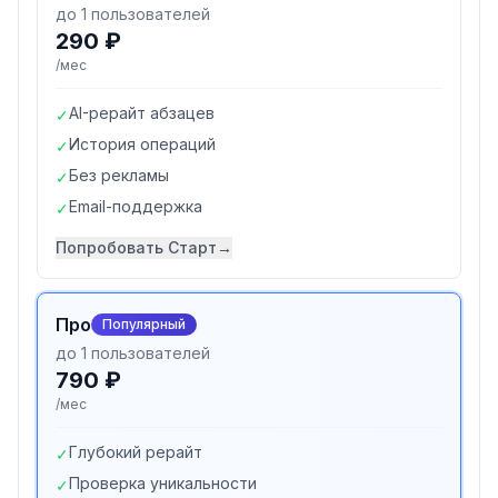
до 1 пользователей
290 ₽
/мес
AI-рерайт абзацев
✓
История операций
✓
Без рекламы
✓
Email-поддержка
✓
Попробовать
Старт
→
Про
Популярный
до 1 пользователей
790 ₽
/мес
Глубокий рерайт
✓
Проверка уникальности
✓