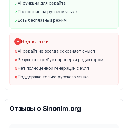
AI-функции для рерайта
✓
Sinonim.org будет полезен тем, кто работает с
Полностью на русском языке
✓
русскоязычным контентом и хочет ускорить процесс
редактуры:
Есть бесплатный режим
✓
Копирайтеры и рерайтеры
— подбор
формулировок
Студенты
— переработка учебных материалов
Недостатки
−
SEO-специалисты
— повышение уникальности
AI-рерайт не всегда сохраняет смысл
✗
текстов
Результат требует проверки редактором
✗
Редакторы
— избавление от повторов
Нет полноценной генерации с нуля
✗
Поддержка только русского языка
✗
Отзывы о
Sinonim.org