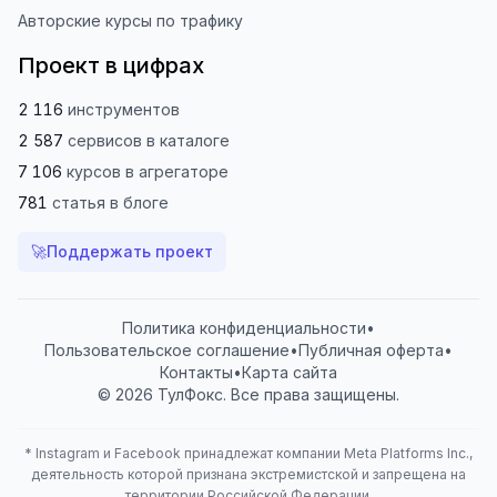
Авторские курсы по трафику
Проект в цифрах
2 116
инструментов
2 587
сервисов
в каталоге
7 106
курсов
в агрегаторе
781
статья
в блоге
🚀
Поддержать проект
Политика конфиденциальности
•
Пользовательское соглашение
•
Публичная оферта
•
Контакты
•
Карта сайта
© 2026 ТулФокс. Все права защищены.
*
Instagram и Facebook принадлежат компании Meta Platforms Inc.,
деятельность которой признана экстремистской и запрещена на
территории Российской Федерации.