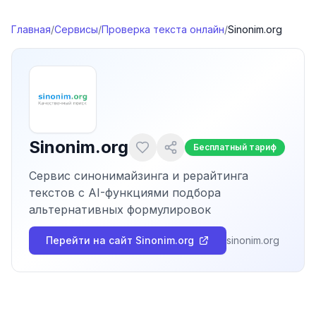
Перейти к содержимому
Главная
/
Сервисы
/
Проверка текста онлайн
/
Sinonim.org
Sinonim.org
Бесплатный тариф
Сервис синонимайзинга и рерайтинга
текстов с AI-функциями подбора
альтернативных формулировок
Перейти на сайт
Sinonim.org
sinonim.org