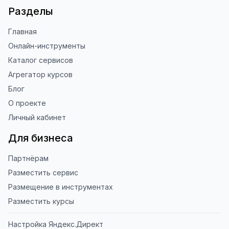
Разделы
Главная
Онлайн-инструменты
Каталог сервисов
Агрегатор курсов
Блог
О проекте
Личный кабинет
Для бизнеса
Партнёрам
Разместить сервис
Размещение в инструментах
Разместить курсы
Настройка Яндекс.Директ