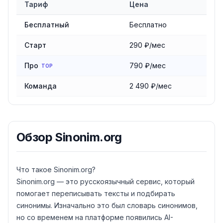
Тариф
Цена
Сравнение тарифов
Sinonim.org
Бесплатный
Бесплатно
Старт
290 ₽/мес
Про
790 ₽/мес
TOP
Команда
2 490 ₽/мес
Обзор
Sinonim.org
Что такое Sinonim.org?
Sinonim.org — это русскоязычный сервис, который
помогает переписывать тексты и подбирать
синонимы. Изначально это был словарь синонимов,
но со временем на платформе появились AI-