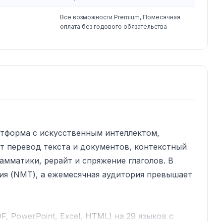
Все возможности Premium, Помесячная
оплата без годового обязательства
атформа с искусственным интеллектом,
ет перевод текста и документов, контекстный
амматики, рерайт и спряжение глаголов. В
ия (NMT), а ежемесячная аудитория превышает
, PowerPoint, Excel, HTML) на 29 языков с