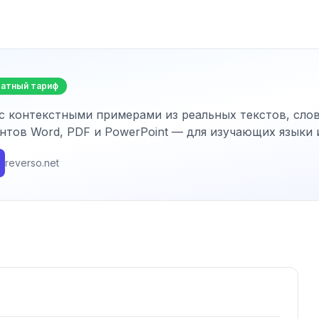
латный тариф
с контекстными примерами из реальных текстов, сло
тов Word, PDF и PowerPoint — для изучающих языки 
reverso.net