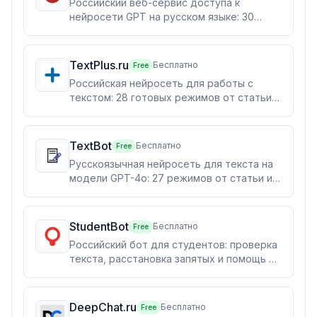
Российский веб-сервис доступа к
нейросети GPT на русском языке: 30
готовых режимов — от чата и рефератов
до рерайта и кода. Бесплатно работает
GPT-3.5, платные пакеты запросов
TextPlus.ru
Бесплатно
Free
открывают GPT-4 Turbo.
Российская нейросеть для работы с
текстом: 28 готовых режимов от статьи и
реферата до рерайта, конспекта и
разбора предложения, восемь тонов
подачи, генерация картинок и API. Оплата
TextBot
Бесплатно
Free
пакетами запросов, без подписки.
Русскоязычная нейросеть для текста на
модели GPT-4o: 27 режимов от статьи и
SEO-текста до рерайта, запятых и кода.
Оплата разовыми пакетами запросов,
есть API. Для копирайтеров, SEO-
StudentBot
Бесплатно
Free
специалистов и учащихся.
Российский бот для студентов: проверка
текста, расстановка запятых и помощь с
учебными работами
DeepChat.ru
Бесплатно
Free