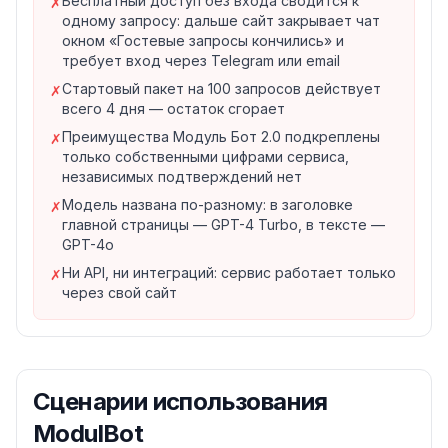
Бесплатный доступ без входа сводится к
✗
пакет переводит генерацию на Модуль Бот 2.0 — по
одному запросу: дальше сайт закрывает чат
описанию сервиса, он построен на GPT-4o. Разницу
окном «Гостевые запросы кончились» и
сервис показывает наглядно: на странице «Модуль
требует вход через Telegram или email
Бот 2.0» выложены пары ответов двух моделей на
Стартовый пакет на 100 запросов действует
✗
один и тот же вопрос.
всего 4 дня — остаток сгорает
Преимущества старшей модели сервис описывает
Преимущества Модуль Бот 2.0 подкреплены
✗
собственными цифрами: база знаний больше в 10–15
только собственными цифрами сервиса,
независимых подтверждений нет
раз, ответы примерно втрое длиннее, ошибок на 35
% меньше, тесты и задачи решаются верно в 90 %
Модель названа по-разному: в заголовке
✗
главной страницы — GPT-4 Turbo, в тексте —
случаев. Независимых подтверждений этим цифрам
GPT-4o
сервис не приводит.
Ни API, ни интеграций: сервис работает только
Как устроена оплата
✗
через свой сайт
Подписки у ModulBot нет — покупаются пакеты
запросов, где один запрос равен одному заданию
нейросети. Три пакета из четырёх бессрочные:
запросы лежат на балансе, пока не будут
израсходованы. Исключение — стартовый пакет на
Сценарии использования
100 запросов: он действует 4 дня с момента покупки,
ModulBot
после чего неиспользованный остаток сгорает.