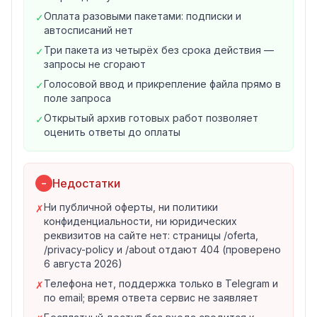
Решить задачу по математике
Оплата разовыми пакетами: подписки и
✓
Создание текста
автосписаний нет
Написать текст с нуля по описанию
Три пакета из четырёх без срока действия —
✓
Продолжить начатый фрагмент
запросы не сгорают
Свободный чат с нейросетью по любому вопросу
Голосовой ввод и прикрепление файла прямо в
✓
Переработка готового текста
поле запроса
Пересказать текст своими словами
Открытый архив готовых работ позволяет
✓
Сократить текст без потери смысла
оценить ответы до оплаты
Улучшить текст и его стиль
Повысить уникальность
Проверить орфографию
Недостатки
−
Ввод и интерфейс
Голосовой ввод запроса кнопкой микрофона
Ни публичной оферты, ни политики
✗
конфиденциальности, ни юридических
Прикрепление файла к заданию
реквизитов на сайте нет: страницы /oferta,
Кнопки «Копировать», «Переписать» и «Дополнить»
/privacy-policy и /about отдают 404 (проверено
под ответом
6 августа 2026)
Модуль Бот 2.0 и бесплатная версия
Телефона нет, поддержка только в Telegram и
✗
Модель зависит от оплаты. Без оплаченных запросов
по email; время ответа сервис не заявляет
отвечает бесплатная версия нейросети, а купленный