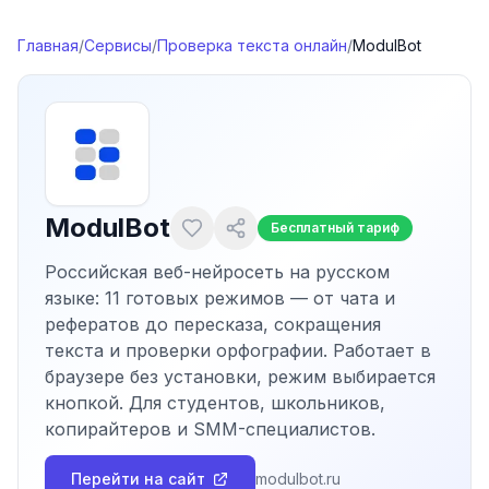
Перейти к содержимому
Главная
/
Сервисы
/
Проверка текста онлайн
/
ModulBot
ModulBot
Бесплатный тариф
Российская веб-нейросеть на русском
языке: 11 готовых режимов — от чата и
рефератов до пересказа, сокращения
текста и проверки орфографии. Работает в
браузере без установки, режим выбирается
кнопкой. Для студентов, школьников,
копирайтеров и SMM-специалистов.
Перейти на сайт
modulbot.ru