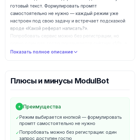
готовый текст. Формулировать промпт
самостоятельно не нужно — каждый режим уже
настроен под свою задачу и встречает подсказкой
вроде «Какой реферат написать?».
Попробовать сервис можно без регистрации, но
ровно один раз: гостю показывается счётчик «1/1», а
следующий запрос сайт закрывает окном «Гостевые
Показать полное описание
запросы кончились» и предлагает войти через
Telegram или по email. Вход открывает раздел
«История» и увеличивает лимит — насколько именно,
Плюсы и минусы
ModulBot
сервис не пишет. Сайт ставится как приложение
(PWA). Отдельного Telegram-бота для работы с
нейросетью у сервиса нет — в мессенджере
находится только поддержка.
Преимущества
+
Режимы ModulBot
Режим выбирается кнопкой — формулировать
✓
Учёба
промпт самостоятельно не нужно
Написать реферат по заданной теме
Попробовать можно без регистрации: один
✓
Сочинение и эссе онлайн
запрос доступен гостю