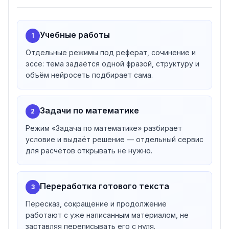
Список способов оплаты сервис показывает на шаге
оформления, на публичных страницах он не
опубликован.
Учебные работы
1
Архив готовых работ
Отдельные режимы под реферат, сочинение и
Помимо самой нейросети на сайте открыт архив
эссе: тема задаётся одной фразой, структуру и
сгенерированных работ: сочинения, эссе и ответы на
объём нейросеть подбирает сама.
вопросы лежат отдельными страницами с полным
текстом и кнопками «Переписать» и «Дополнить».
Только во втором файле карты сайта таких страниц 5
Задачи по математике
2
000. Архив удобно открыть до оплаты, чтобы
Режим «Задача по математике» разбирает
оценить манеру и объём ответов, но
условие и выдаёт решение — отдельный сервис
опубликованный и проиндексированный текст уже не
для расчётов открывать не нужно.
уникален — сдавать его как собственную работу
нельзя.
Переработка готового текста
3
Пересказ, сокращение и продолжение
работают с уже написанным материалом, не
заставляя переписывать его с нуля.