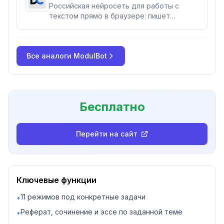
Российская нейросеть для работы с
текстом прямо в браузере: пишет
материалы с нуля, продолжает и
сокращает начатое, правит ошибки и
запятые, делает рерайт и рисует
Все аналоги
картинки. Для копирайтеров, студентов,
ModulBot
SMM-специалистов и всех, кто пишет
много.
Бесплатно
Перейти на сайт
Ключевые функции
11 режимов под конкретные задачи
•
Реферат, сочинение и эссе по заданной теме
•