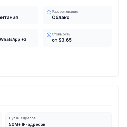
Развёртывание
ритания
Облако
Стоимость
 WhatsApp
+3
от $3,65
Пул IP-адресов
50M+ IP-адресов