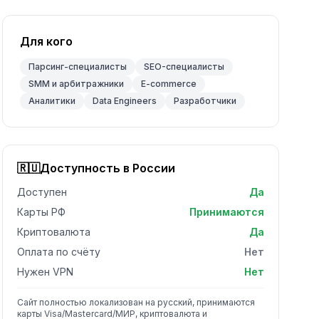
Для кого
Парсинг-специалисты
SEO-специалисты
SMM и арбитражники
E-commerce
Аналитики
Data Engineers
Разработчики
🇷🇺
Доступность в России
Доступен
Да
Карты РФ
Принимаются
Криптовалюта
Да
Оплата по счёту
Нет
Нужен VPN
Нет
Сайт полностью локализован на русский, принимаются
карты Visa/Mastercard/МИР, криптовалюта и