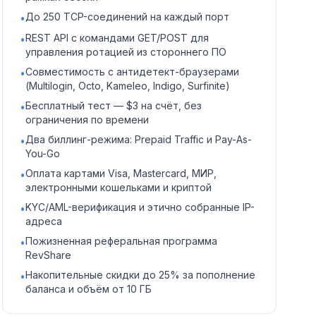
До 250 TCP-соединений на каждый порт
•
REST API с командами GET/POST для
•
управления ротацией из стороннего ПО
Совместимость с антидетект-браузерами
•
(Multilogin, Octo, Kameleo, Indigo, Surfinite)
Бесплатный тест — $3 на счёт, без
•
ограничения по времени
Два биллинг-режима: Prepaid Traffic и Pay-As-
•
You-Go
Оплата картами Visa, Mastercard, МИР,
•
электронными кошельками и криптой
KYC/AML-верификация и этично собранные IP-
•
адреса
Пожизненная реферальная программа
•
RevShare
Накопительные скидки до 25% за пополнение
•
баланса и объём от 10 ГБ