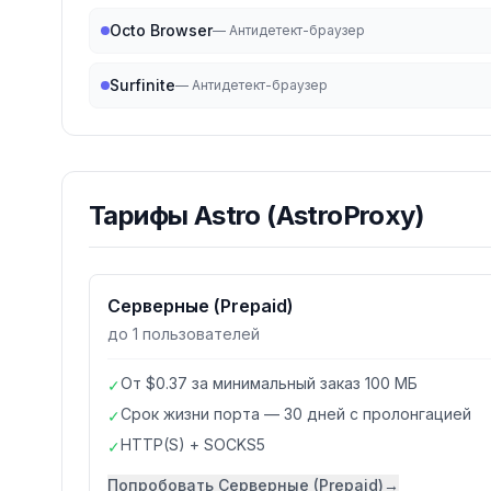
Octo Browser
—
Антидетект-браузер
Surfinite
—
Антидетект-браузер
Тарифы
Astro (AstroProxy)
Серверные (Prepaid)
до 1 пользователей
От $0.37 за минимальный заказ 100 МБ
✓
Срок жизни порта — 30 дней с пролонгацией
✓
HTTP(S) + SOCKS5
✓
Попробовать
Серверные (Prepaid)
→