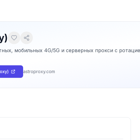
y)
ных, мобильных 4G/5G и серверных прокси с ротацие
roxy)
astroproxy.com