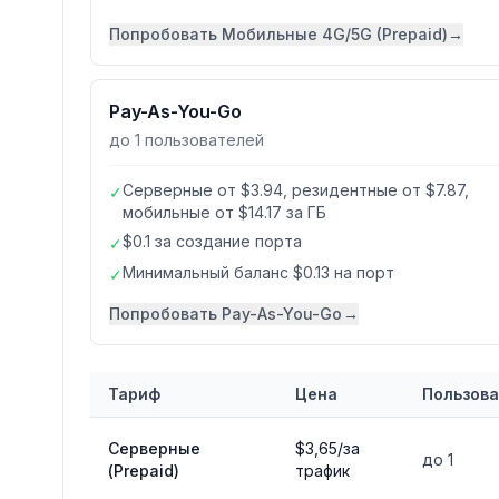
Попробовать
Мобильные 4G/5G (Prepaid)
→
Pay-As-You-Go
до 1 пользователей
Серверные от $3.94, резидентные от $7.87,
✓
мобильные от $14.17 за ГБ
$0.1 за создание порта
✓
Минимальный баланс $0.13 на порт
✓
Попробовать
Pay-As-You-Go
→
Тариф
Цена
Пользов
Сравнение тарифов
Astro (AstroProxy)
Серверные
$3,65/за
до 1
(Prepaid)
трафик