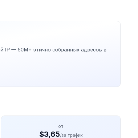
й IP — 50M+ этично собранных адресов в
от
$3,65
/за трафик