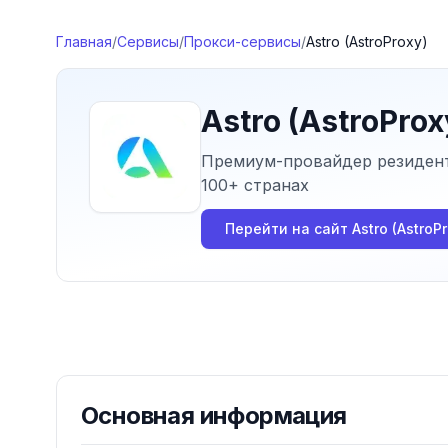
Перейти к содержимому
Главная
/
Сервисы
/
Прокси-сервисы
/
Astro (AstroProxy)
Astro (AstroProx
Премиум-провайдер резидент
100+ странах
Перейти на сайт
Astro (AstroP
Основная информация