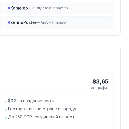
Kameleo
—
Антидетект-браузер
ZennoPoster
—
Автоматизация
$3,65
/за трафик
$0.3 за создание порта
✓
Геотаргетинг по стране и городу
✓
До 250 TCP-соединений на порт
✓