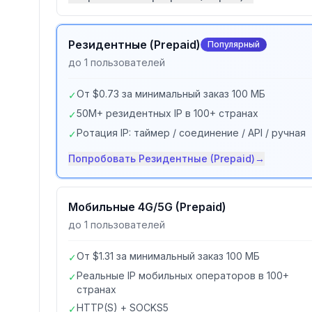
Резидентные (Prepaid)
Популярный
до 1 пользователей
От $0.73 за минимальный заказ 100 МБ
✓
50M+ резидентных IP в 100+ странах
✓
Ротация IP: таймер / соединение / API / ручная
✓
Попробовать
Резидентные (Prepaid)
→
Мобильные 4G/5G (Prepaid)
до 1 пользователей
От $1.31 за минимальный заказ 100 МБ
✓
Реальные IP мобильных операторов в 100+
✓
странах
HTTP(S) + SOCKS5
✓