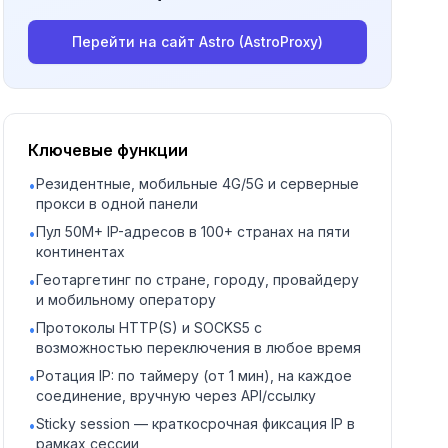
Перейти на сайт
Astro (AstroProxy)
Ключевые функции
Резидентные, мобильные 4G/5G и серверные
•
прокси в одной панели
Пул 50M+ IP-адресов в 100+ странах на пяти
•
континентах
Геотаргетинг по стране, городу, провайдеру
•
и мобильному оператору
Протоколы HTTP(S) и SOCKS5 с
•
возможностью переключения в любое время
Ротация IP: по таймеру (от 1 мин), на каждое
•
соединение, вручную через API/ссылку
Sticky session — краткосрочная фиксация IP в
•
рамках сессии