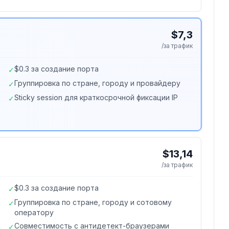
$7,3
/за трафик
$0.3 за создание порта
✓
Группировка по стране, городу и провайдеру
✓
Sticky session для краткосрочной фиксации IP
✓
$13,14
/за трафик
$0.3 за создание порта
✓
Группировка по стране, городу и сотовому
✓
оператору
Совместимость с антидетект-браузерами
✓