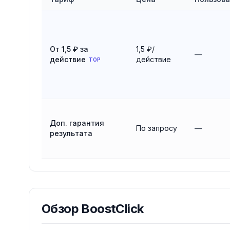
Сравнение тарифов
BoostClick
От 1,5 ₽ за
1,5 ₽/
—
действие
действие
TOP
Доп. гарантия
По запросу
—
результата
Обзор
BoostClick