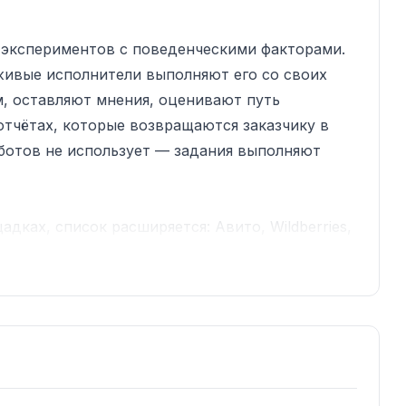
и экспериментов с поведенческими факторами.
 живые исполнители выполняют его со своих
, оставляют мнения, оценивают путь
отчётах, которые возвращаются заказчику в
 ботов не использует — задания выполняют
адках, список расширяется: Авито, Wildberries,
Яндекс, AI-платформы, Яндекс.Карты,
x.