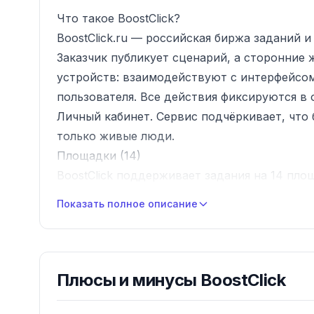
Что такое BoostClick?
BoostClick.ru — российская биржа заданий 
Заказчик публикует сценарий, а сторонние
устройств: взаимодействуют с интерфейсом
пользователя. Все действия фиксируются в 
Личный кабинет. Сервис подчёркивает, что
только живые люди.
Площадки (14)
BoostClick поддерживает задания на 14 площ
OZON, Яндекс.Маркет, Мегамаркет, Google, 
Показать полное описание
Яндекс.Музыка, VK.Музыка, Telegram, VK, Ma
Типы услуг
Изучение объявлений
Поведенческая активность
Плюсы и минусы
BoostClick
Оставить отзыв
Просмотреть объявление