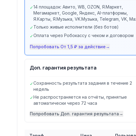
14 площадок: Авито, WB, OZON, Я.Маркет,
✓
Мегамаркет, Google, Яндекс, AI-платформы,
Я.Карты, Я.Музыка, VK.Музыка, Telegram, VK, Ma
Только живые исполнители (без ботов)
✓
Оплата через Робокассу с чеком и договором
✓
Попробовать
От 1,5 ₽ за действие
→
Доп. гарантия результата
Сохранность результата задания в течение 2
✓
недель
Не распространяется на отчёты, принятые
✓
автоматически через 72 часа
Попробовать
Доп. гарантия результата
→
Тариф
Цена
Пользов