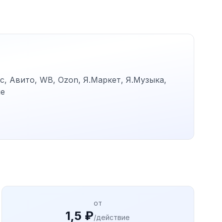
, Авито, WB, Ozon, Я.Маркет, Я.Музыка,
ие
от
1,5 ₽
/действие