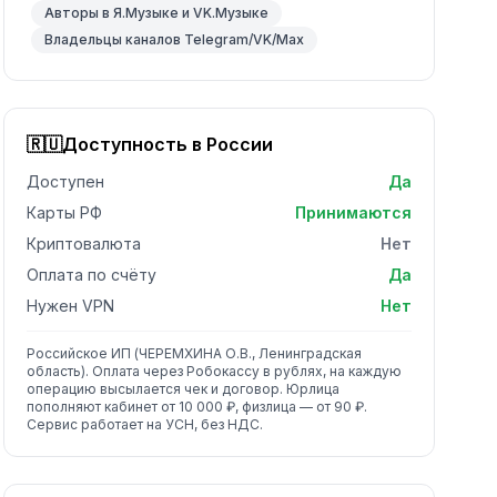
Авторы в Я.Музыке и VK.Музыке
Владельцы каналов Telegram/VK/Max
🇷🇺
Доступность в России
Доступен
Да
Карты РФ
Принимаются
Криптовалюта
Нет
Оплата по счёту
Да
Нужен VPN
Нет
Российское ИП (ЧЕРЕМХИНА О.В., Ленинградская
область). Оплата через Робокассу в рублях, на каждую
операцию высылается чек и договор. Юрлица
пополняют кабинет от 10 000 ₽, физлица — от 90 ₽.
Сервис работает на УСН, без НДС.