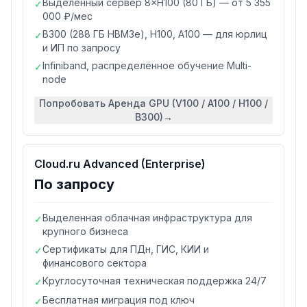
Выделенный сервер 8×H100 (80 ГБ) — от 5 355
✓
000 ₽/мес
B300 (288 ГБ HBM3e), H100, A100 — для юрлиц
✓
и ИП по запросу
Infiniband, распределённое обучение Multi-
✓
node
Попробовать
Аренда GPU (V100 / A100 / H100 /
B300)
→
Cloud.ru Advanced (Enterprise)
По запросу
Выделенная облачная инфраструктура для
✓
крупного бизнеса
Сертификаты для ПДн, ГИС, КИИ и
✓
финансового сектора
Круглосуточная техническая поддержка 24/7
✓
Бесплатная миграция под ключ
✓