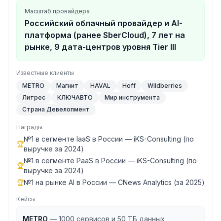
Масштаб провайдера
Российский облачный провайдер и AI-
платформа (ранее SberCloud), 7 лет на
рынке, 9 дата-центров уровня Tier III
Известные клиенты
METRO
Магнит
HAVAL
Hoff
Wildberries
Литрес
КЛЮЧАВТО
Мир инструмента
Страна Девелопмент
Награды
№1 в сегменте IaaS в России — iKS-Consulting (по
🏆
выручке за 2024)
№1 в сегменте PaaS в России — iKS-Consulting (по
🏆
выручке за 2024)
🏆
№1 на рынке AI в России — CNews Analytics (за 2025)
Кейсы
METRO
—
1000 сервисов и 50 ТБ данных