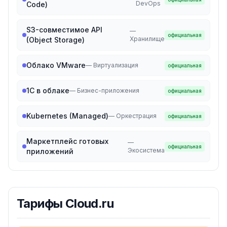
DevOps
Code)
S3-совместимое API
—
официальная
Хранилище
(Object Storage)
Облако VMware
—
Виртуализация
официальная
1С в облаке
—
Бизнес-приложения
официальная
Kubernetes (Managed)
—
Оркестрация
официальная
Маркетплейс готовых
—
официальная
Экосистема
приложений
Тарифы
Cloud.ru