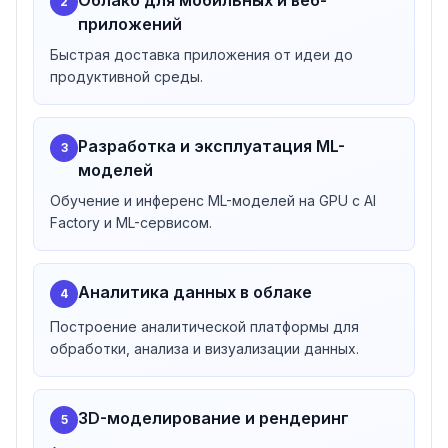
Облако для мобильных и веб-
2
ПДн, ГИС, КИИ и финопераций
приложений
AI/ML-команды
— GPU B300/H100/A100, AI Factory,
Быстрая доставка приложения от идеи до
ML-сервис с Infiniband
продуктивной среды.
Разработчики
— Kubernetes, Container Apps,
Terraform, бесплатные лимиты Free Tier
Ритейл и e-commerce
— кейсы METRO, Магнит, Hoff
Разработка и эксплуатация ML-
3
моделей
Обучение и инференс ML-моделей на GPU с AI
Factory и ML-сервисом.
Аналитика данных в облаке
4
Построение аналитической платформы для
обработки, анализа и визуализации данных.
3D-моделирование и рендеринг
5