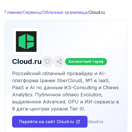
Перейти к содержимому
Главная
/
Сервисы
/
Облачные хранилища
/
Cloud.ru
Cloud.ru
Бесплатный тариф
Российский облачный провайдер и AI-
платформа (ранее SberCloud), №1 в IaaS,
PaaS и AI по данным iKS-Consulting и CNews
Analytics. Публичное облако Evolution,
выделенное Advanced, GPU и ИИ-сервисы в
9 дата-центрах уровня Tier III.
Перейти на сайт
Cloud.ru
cloud.ru