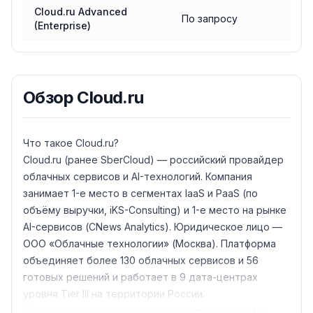
Cloud.ru Advanced
По запросу
(Enterprise)
Обзор
Cloud.ru
Что такое Cloud.ru?
Cloud.ru (ранее SberCloud) — российский провайдер
облачных сервисов и AI-технологий. Компания
занимает 1-е место в сегментах IaaS и PaaS (по
объёму выручки, iKS-Consulting) и 1-е место на рынке
AI-сервисов (CNews Analytics). Юридическое лицо —
ООО «Облачные технологии» (Москва). Платформа
объединяет более 130 облачных сервисов и 56
готовых решений и работает в 9 дата-центрах
уровня Tier III на территории России.
Cloud.ru предлагает несколько линеек продуктов: