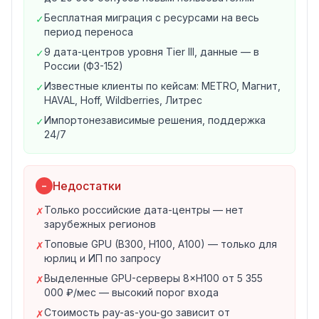
помощником в консоли
Бесплатная миграция с ресурсами на весь
✓
2. GPU и AI/ML
период переноса
GPU: NVIDIA B300 (288 ГБ HBM3e), H100 (80 ГБ), A100
9 дата-центров уровня Tier III, данные — в
✓
(40/80 ГБ), V100 (16/32 ГБ), A40
России (ФЗ-152)
Три формата: виртуальные машины с GPU, ML-сервис
Известные клиенты по кейсам: METRO, Магнит,
✓
(кластеры с Infiniband, Multi-node) и выделенные
HAVAL, Hoff, Wildberries, Литрес
серверы
Импортонезависимые решения, поддержка
✓
AI Factory — цифровая среда для работы с GenAI
24/7
Персональный ИИ-помощник в консоли
3. Контейнеры, базы данных и хранение
Evolution Managed Kubernetes — управляемые
Недостатки
−
кластеры Kubernetes
Evolution Managed PostgreSQL — управляемые базы
Только российские дата-центры — нет
✗
зарубежных регионов
данных
Evolution Object Storage — масштабируемое S3-
Топовые GPU (B300, H100, A100) — только для
✗
юрлиц и ИП по запросу
совместимое хранилище
Брокеры сообщений, платформа данных, резервное
Выделенные GPU-серверы 8×H100 от 5 355
✗
000 ₽/мес — высокий порог входа
копирование
4. Безопасность и соответствие
Стоимость pay-as-you-go зависит от
✗