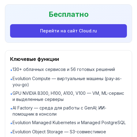
Бесплатная миграция.
Бесплатно
Перейти на сайт
Cloud.ru
Ключевые функции
130+ облачных сервисов и 56 готовых решений
•
Evolution Compute — виртуальные машины (pay-as-
•
you-go)
GPU NVIDIA B300, H100, A100, V100 — VM, ML-сервис
•
и выделенные серверы
AI Factory — среда для работы с GenAI; ИИ-
•
помощник в консоли
Evolution Managed Kubernetes и Managed PostgreSQL
•
Evolution Object Storage — S3-совместимое
•