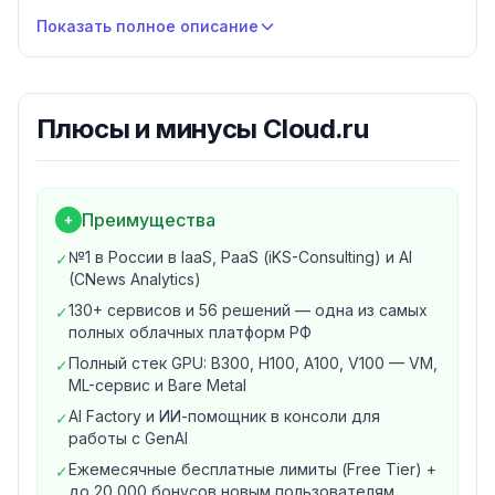
Evolution — публичное облако с оплатой pay-as-you-
Показать полное описание
go, Advanced — выделенная инфраструктура для
крупного бизнеса, Evolution Stack — частное облако и
облако VMware — для компаний с VMware-
Плюсы и минусы
Cloud.ru
инфраструктурой. Персональный ИИ-помощник в
консоли упрощает сборку и управление
инфраструктурой, а миграция в облако
предоставляется бесплатно — с выделением
Преимущества
+
ресурсов на весь период переноса данных.
№1 в России в IaaS, PaaS (iKS-Consulting) и AI
✓
Основные продукты Cloud.ru
(CNews Analytics)
1. Инфраструктура (IaaS)
130+ сервисов и 56 решений — одна из самых
✓
Evolution Compute — виртуальные машины с гибким
полных облачных платформ РФ
конфигуратором и посекундной тарификацией
Полный стек GPU: B300, H100, A100, V100 — VM,
✓
Evolution Bare Metal — выделенные физические
ML-сервис и Bare Metal
серверы
AI Factory и ИИ-помощник в консоли для
✓
Evolution Container Apps — контейнерные приложения
работы с GenAI
без управления инфраструктурой
Ежемесячные бесплатные лимиты (Free Tier) +
✓
Сборка машины в калькуляторе или с ИИ-
до 20 000 бонусов новым пользователям