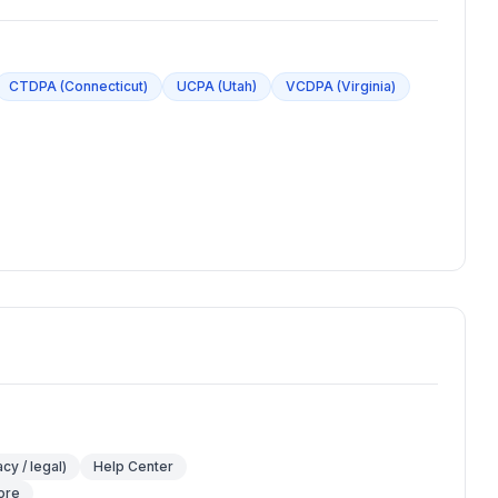
CTDPA (Connecticut)
UCPA (Utah)
VCDPA (Virginia)
y / legal)
Help Center
ore