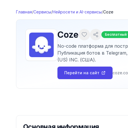
Перейти к содержимому
Главная
/
Сервисы
/
Нейросети и AI-сервисы
/
Coze
Coze
Бесплатный
No-code платформа для постро
Публикация ботов в Telegram,
(US) INC. (США).
Перейти на сайт
coze.c
Основная информация