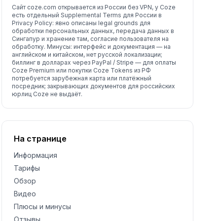
Сайт coze.com открывается из России без VPN, у Coze
есть отдельный Supplemental Terms для России в
Privacy Policy: явно описаны legal grounds для
обработки персональных данных, передача данных в
Сингапур и хранение там, согласие пользователя на
обработку. Минусы: интерфейс и документация — на
английском и китайском, нет русской локализации;
биллинг в долларах через PayPal / Stripe — для оплаты
Coze Premium или покупки Coze Tokens из РФ
потребуется зарубежная карта или платёжный
посредник; закрывающих документов для российских
юрлиц Coze не выдаёт.
На странице
Информация
Тарифы
Обзор
Видео
Плюсы и минусы
Отзывы