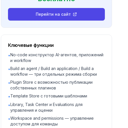
Перейти на сайт
Ключевые функции
No-code конструктор AI-агентов, приложений
•
и workflow
Build an agent / Build an application / Build a
•
workflow — три отдельных режима сборки
Plugin Store с возможностью публикации
•
собственных плагинов
Template Store с готовыми шаблонами
•
Library, Task Center и Evaluations для
•
управления и оценки
Workspace and permissions — управление
•
доступом для команды