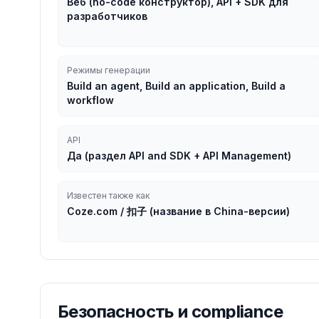
Веб (no-code конструктор), API + SDK для
разработчиков
Режимы генерации
Build an agent, Build an application, Build a
workflow
API
Да (раздел API and SDK + API Management)
Известен также как
Coze.com / 扣子 (название в China-версии)
Безопасность и compliance