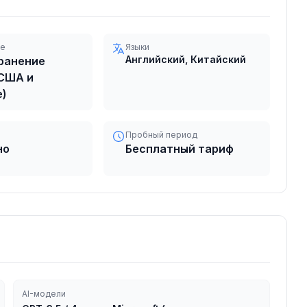
ие
Языки
Английский, Китайский
ранение
 США и
е)
Пробный период
но
Бесплатный тариф
AI-модели