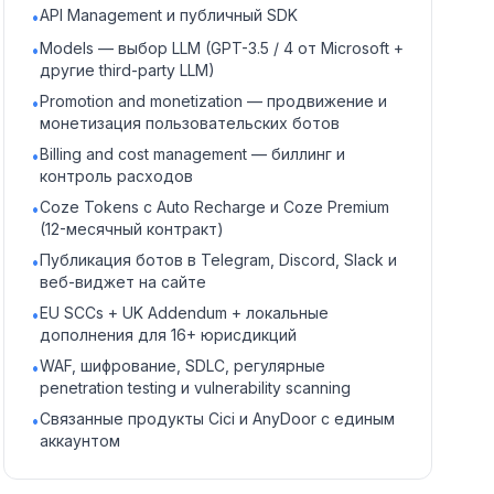
API Management и публичный SDK
•
Models — выбор LLM (GPT-3.5 / 4 от Microsoft +
•
другие third-party LLM)
Promotion and monetization — продвижение и
•
монетизация пользовательских ботов
Billing and cost management — биллинг и
•
контроль расходов
Coze Tokens с Auto Recharge и Coze Premium
•
(12-месячный контракт)
Публикация ботов в Telegram, Discord, Slack и
•
веб-виджет на сайте
EU SCCs + UK Addendum + локальные
•
дополнения для 16+ юрисдикций
WAF, шифрование, SDLC, регулярные
•
penetration testing и vulnerability scanning
Связанные продукты Cici и AnyDoor с единым
•
аккаунтом