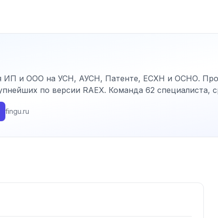
я ИП и ООО на УСН, АУСН, Патенте, ЕСХН и ОСНО. Про
упнейших по версии RAEX. Команда 62 специалиста, ср
fingu.ru