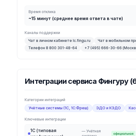
Время отклика
~15 минут (среднее время ответа в чате)
Каналы поддержки
Чат в личном кабинете lc.fingu.ru
Чат в мобильном п
Телефон 8 800 301-48-64
+7 (495) 666-30-66 (Москв
Интеграции
сервиса Фингуру
(
Категории интеграций
Учётные системы (1С, 1С:Фреш)
ЭДО и КЭДО
Кас
Ключевые интеграции
1С (типовая
—
Учётная
официальная
система