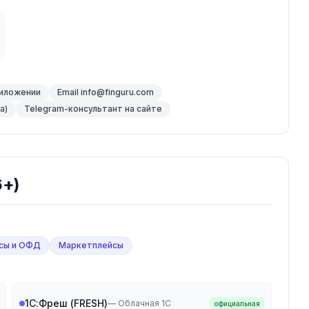
риложении
Email info@finguru.com
а)
Telegram-консультант на сайте
6+)
сы и ОФД
Маркетплейсы
1С:Фреш (FRESH)
—
Облачная 1С
официальная