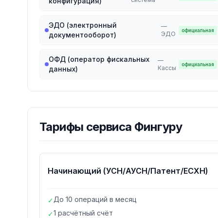
конфигурация)
ЭДО (электронный
—
официальная
ЭДО
документооборот)
ОФД (оператор фискальных
—
официальная
Кассы
данных)
Тарифы
сервиса Фингуру
Начинающий (УСН/АУСН/Патент/ЕСХН)
До 10 операций в месяц
✓
1 расчётный счёт
✓