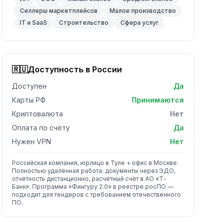
Селлеры маркетплейсов
Малое производство
IT и SaaS
Строительство
Сфера услуг
🇷🇺
Доступность в России
Доступен
Да
Карты РФ
Принимаются
Криптовалюта
Нет
Оплата по счёту
Да
Нужен VPN
Нет
Российская компания, юрлицо в Туле + офис в Москве.
Полностью удалённая работа: документы через ЭДО,
отчётность дистанционно, расчётный счёт в АО «Т-
Банк». Программа «Фингуру 2.0» в реестре росПО —
подходит для тендеров с требованием отечественного
ПО.