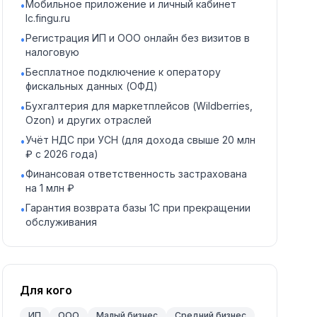
Мобильное приложение и личный кабинет
•
lc.fingu.ru
Регистрация ИП и ООО онлайн без визитов в
•
налоговую
Бесплатное подключение к оператору
•
фискальных данных (ОФД)
Бухгалтерия для маркетплейсов (Wildberries,
•
Ozon) и других отраслей
Учёт НДС при УСН (для дохода свыше 20 млн
•
₽ с 2026 года)
Финансовая ответственность застрахована
•
на 1 млн ₽
Гарантия возврата базы 1С при прекращении
•
обслуживания
Для кого
ИП
ООО
Малый бизнес
Средний бизнес