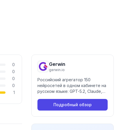
Gerwin
0
gerwin.io
0
0
Российский агрегатор 150
0
нейросетей в одном кабинете на
русском языке: GPT-5.2, Claude,
1
Sora 2, Veo 3.1, Midjourney, Nano
Banana Pro и Suno. Кредитная
Подробный обзор
оплата без подписки.