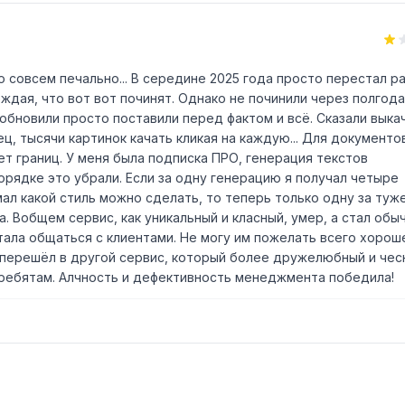
о совсем печально... В середине 2025 года просто перестал р
дая, что вот вот починят. Однако не починили через полгода
обновили просто поставили перед фактом и всё. Сказали выка
ец, тысячи картинок качать кликая на каждую... Для документо
т границ. У меня была подписка ПРО, генерация текстов
орядке это убрали. Если за одну генерацию я получал четыре
мал какой стиль можно сделать, то теперь только одну за туже
а. Вобщем сервис, как уникальный и класный, умер, а стал обы
ла общаться с клиентами. Не могу им пожелать всего хороше
то перешёл в другой сервис, который более дружелюбный и чес
 ребятам. Алчность и дефективность менеджмента победила!