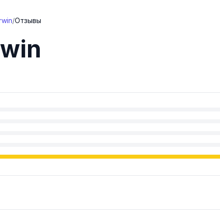
rwin
/
Отзывы
win