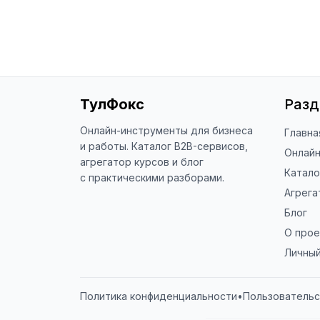
ТулФокс
Раз
Онлайн-инструменты для бизнеса
Главна
и работы. Каталог B2B-сервисов,
Онлай
агрегатор курсов и блог
Катало
с практическими разборами.
Агрега
Блог
О прое
Личный
Политика конфиденциальности
•
Пользовательс