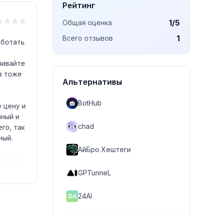
Рейтинг
1
/5
Общая оценка
1
Всего отзывов
аботать
чивайте
в тоже
Альтернативы
BotHub
 цену и
чный и
chad
го, так
ный.
АйБро Хештеги
GPTunneL
24AI