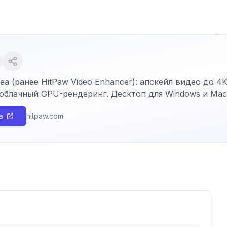
ea (ранее HitPaw Video Enhancer): апскейл видео до 
 облачный GPU-рендеринг. Десктоп для Windows и Mac
a
hitpaw.com