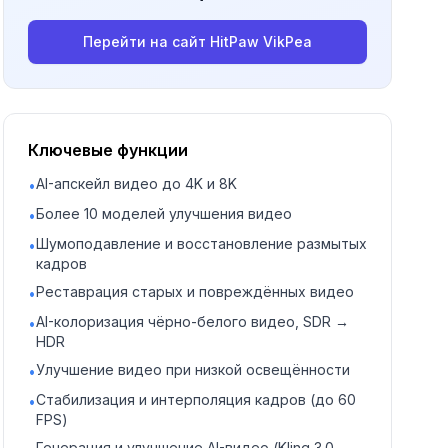
Перейти на сайт
HitPaw VikPea
Ключевые функции
AI-апскейл видео до 4K и 8K
•
Более 10 моделей улучшения видео
•
Шумоподавление и восстановление размытых
•
кадров
Реставрация старых и повреждённых видео
•
AI-колоризация чёрно-белого видео, SDR →
•
HDR
Улучшение видео при низкой освещённости
•
Стабилизация и интерполяция кадров (до 60
•
FPS)
Генерация и улучшение AI-видео (Kling 3.0,