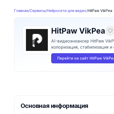
Перейти к содержимому
Главная
/
Сервисы
/
Нейросети для видео
/
HitPaw VikPea
HitPaw VikPea
AI-видеоэнхансер HitPaw VikP
колоризация, стабилизация и
Перейти на сайт
HitPaw VikPe
Основная информация