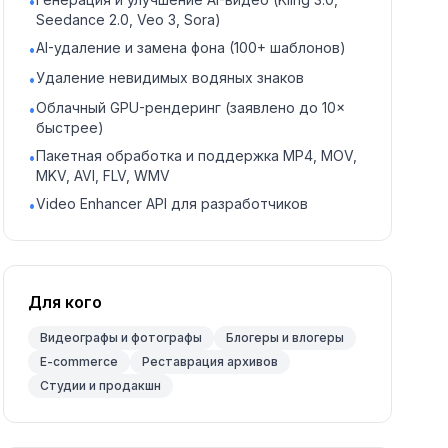
•
Seedance 2.0, Veo 3, Sora)
AI-удаление и замена фона (100+ шаблонов)
•
Удаление невидимых водяных знаков
•
Облачный GPU-рендеринг (заявлено до 10×
•
быстрее)
Пакетная обработка и поддержка MP4, MOV,
•
MKV, AVI, FLV, WMV
Video Enhancer API для разработчиков
•
Для кого
Видеографы и фотографы
Блогеры и влогеры
E-commerce
Реставрация архивов
Студии и продакшн