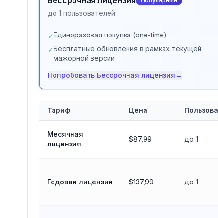
Бессрочная лицензия
Популярный
до 1 пользователей
Единоразовая покупка (one-time)
✓
Бесплатные обновления в рамках текущей
✓
мажорной версии
Попробовать
Бессрочная лицензия
→
Тариф
Цена
Пользов
Сравнение тарифов
HitPaw VikPea
Месячная
$87,99
до 1
лицензия
Годовая лицензия
$137,99
до 1