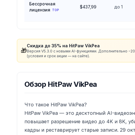
Бессрочная
$437,99
до 1
лицензия
TOP
Скидка до 35% на HitPaw VikPea
🎁
Версия V5.3.0 с новыми AI-функциями. Дополнительно −
(условия и срок акции — на сайте).
Обзор
HitPaw VikPea
Что такое HitPaw VikPea?
HitPaw VikPea — это десктопный AI-видеоэ
повышает разрешение видео до 4K и 8K, уб
кадры и реставрирует старые записи. 29 ок