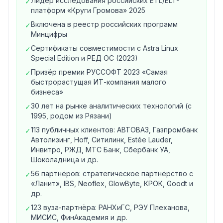
Лидер исследования российских ETL/ELT-
✓
практическим тестированием с обработкой больших
платформ «Круги Громова» 2025
объёмов данных и соответствием требованиям
Включена в реестр российских программ
✓
enterprise-сегмента.
Включена в реестр
Минцифры
российских программ Минцифры
. Сертификаты
Сертификаты совместимости с Astra Linux
✓
совместимости с
Astra Linux Special Edition
и
РЕД
Special Edition и РЕД ОС (2023)
ОС
(2023). Призёр премии
РУССОФТ 2023
в
Призёр премии РУССОФТ 2023 «Самая
✓
номинации «Самая быстрорастущая ИТ-компания
быстрорастущая ИТ-компания малого
малого бизнеса». В 2025 году Loginom Company
бизнеса»
присоединилась к РУССОФТ.
Магазин приложений
30 лет на рынке аналитических технологий (с
✓
VK Cloud (2025)
— быстрое облачное
1995, родом из Рязани)
развертывание.
113 публичных клиентов: АВТОВАЗ, Газпромбанк
✓
Линейка редакций
Автолизинг, Hoff, Ситилинк, Estée Lauder,
Инвитро, РЖД, МТС Банк, Сбербанк УА,
Community (Общедоступная)
— настольная для
Шоколадница и др.
некоммерческого использования, Linux/Windows,
56 партнёров: стратегическое партнёрство с
бесплатно без ограничения по времени.
✓
«Ланит», IBS, Neoflex, GlowByte, КРОК, Goodt и
Personal (Персональная)
— настольная для
др.
профессиональной аналитики, Linux/Windows,
123 вуза-партнёра: РАНХиГС, РЭУ Плеханова,
✓
бессрочная лицензия за
119 000 ₽
.
МИСИС, ФинАкадемия и др.
Облачная в Yandex Cloud
— Linux,
от 14 400 ₽/мес
.