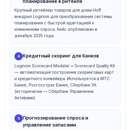
планирование в ритейле
Банк и др.
Крупный ритейлер товаров для дома Hoff
Юридическое лицо и контакты
внедрил Loginom для преобразования системы
Разработчик —
ООО «Аналитические технологии»
планирования с быстрой адаптацией к
(© 2026). Контакты:
8-800-100-00-56
,
изменениям спроса. Кейс опубликован в
info@loginom.ru
. История начинается с ноября 1995
декабре 2025 года.
года в Рязани под названием BaseGroup Labs; в 2017
ребрендинг в Loginom Company.
Кредитный скоринг для банков
4
Loginom Scorecard Modeler + Scorecard Quality Kit
— автоматизация построения скоринговых карт
и кредитного конвейера. Используется в МТС
Банке, Росгосстрах Банке, Сбербанк УА
(исторически — Сбербанк Управление
Активами).
Прогнозирование спроса и
5
управление запасами