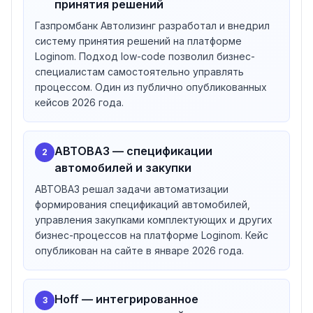
принятия решений
митап
Loginom Tech
, митап Loginom.Университеты,
Газпромбанк Автолизинг разработал и внедрил
Loginom Хакатон
для студентов.
Академическая
систему принятия решений на платформе
программа
: бесплатные материалы для вузов, на
Loginom. Подход low-code позволил бизнес-
сегодня
123 вуза-партнёра
(РАНХиГС, ГУУ, РЭУ
специалистам самостоятельно управлять
Плеханова, МИСИС, Финансовая академия при
процессом. Один из публично опубликованных
Правительстве РФ и др.). Telegram-сообщество
кейсов 2026 года.
специалистов по аналитике.
Партнёры и клиенты
В сети —
56 партнёров
: стратегическое
АВТОВАЗ — спецификации
2
партнёрство с группой
«Ланит»
(2021), IBS, Neoflex,
автомобилей и закупки
GlowByte, КРОК, Goodt, ЦМД-софт, NDBC, НОРБИТ,
АВТОВАЗ решал задачи автоматизации
САПРАН, РДТЕХ, ITS, Navicon, КРИТ, BS/2 (Penki
формирования спецификаций автомобилей,
kontinentai group), ADEAL Systems GmbH и др. На сайте
управления закупками комплектующих и других
указано
113 клиентов
: Газпромбанк Автолизинг,
бизнес-процессов на платформе Loginom. Кейс
АВТОВАЗ, Hoff, Ситилинк, Estée Lauder Сompanies,
опубликован на сайте в январе 2026 года.
Русклимат, Thomson Reuters, Инвитро, EOS,
Фармленд, CarMoney, ForexClub, Philip Morris, Quelle
Russia, РЖД, МТС Банк, Сбербанк Управление
Hoff — интегрированное
3
Активами, Связной-Клуб, Шоколадница, Росгосстрах