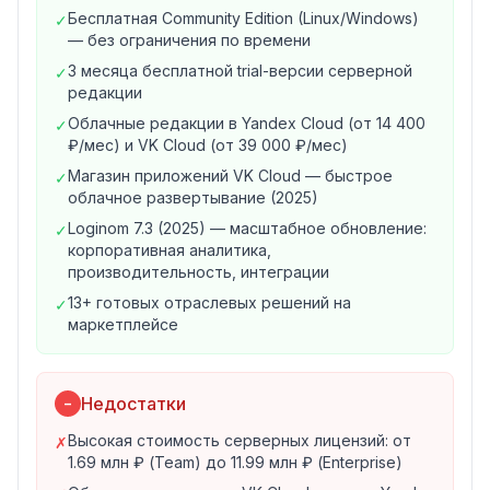
Бесплатная Community Edition (Linux/Windows)
✓
Облачная в VK Cloud
— Linux,
от 39 000 ₽/мес
.
— без ограничения по времени
Team (Командная)
— серверная для рабочих групп
3 месяца бесплатной trial-версии серверной
✓
до 5 человек, Linux/Windows,
от 1.69 млн ₽
.
редакции
Standard (Стандартная)
— серверная для
Облачные редакции в Yandex Cloud (от 14 400
✓
организаций 5-10 человек, Linux/Windows,
от 4.79
₽/мес) и VK Cloud (от 39 000 ₽/мес)
млн ₽
.
Магазин приложений VK Cloud — быстрое
✓
Enterprise (Корпоративная)
— серверная для
облачное развертывание (2025)
крупных компаний, цена индивидуально,
от 11.99 млн
Loginom 7.3 (2025) — масштабное обновление:
✓
₽
.
корпоративная аналитика,
Trial и пробное использование
производительность, интеграции
Серверная редакция доступна
бесплатно на 3
13+ готовых отраслевых решений на
✓
месяца
— оставьте запрос на получение пробной
маркетплейсе
версии через контактную форму. Настольная
Community Edition бесплатна бессрочно
(некоммерческое использование, нет ограничения
Недостатки
−
по времени).
Высокая стоимость серверных лицензий: от
✗
Маркетплейс и готовые отраслевые решения
1.69 млн ₽ (Team) до 11.99 млн ₽ (Enterprise)
Loginom Marketplace — онлайн-площадка с готовыми