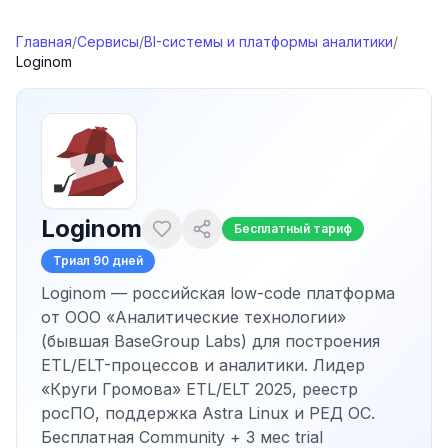
Перейти к содержимому
Главная
/
Сервисы
/
BI-системы и платформы аналитики
/
Loginom
Loginom
Бесплатный тариф
Триал
90 дней
Loginom — российская low-code платформа
от ООО «Аналитические технологии»
(бывшая BaseGroup Labs) для построения
ETL/ELT-процессов и аналитики. Лидер
«Круги Громова» ETL/ELT 2025, реестр
росПО, поддержка Astra Linux и РЕД ОС.
Бесплатная Community + 3 мес trial