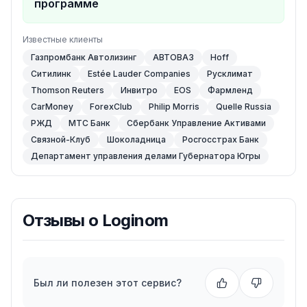
программе
Известные клиенты
Газпромбанк Автолизинг
АВТОВАЗ
Hoff
Ситилинк
Estée Lauder Сompanies
Русклимат
Thomson Reuters
Инвитро
EOS
Фармленд
CarMoney
ForexClub
Philip Morris
Quelle Russia
РЖД
МТС Банк
Сбербанк Управление Активами
Связной-Клуб
Шоколадница
Росгосстрах Банк
Департамент управления делами Губернатора Югры
Отзывы о
Loginom
Был ли полезен этот сервис?