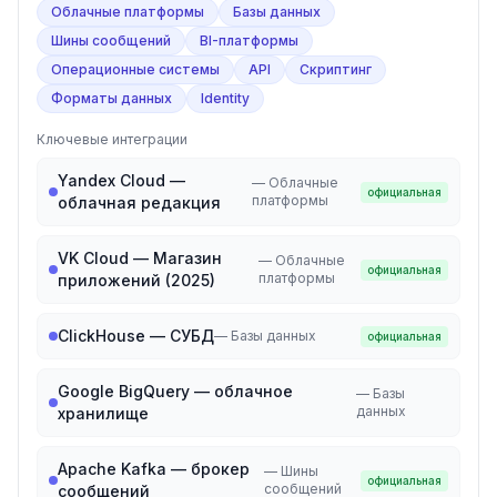
Облачные платформы
Базы данных
Шины сообщений
BI-платформы
Операционные системы
API
Скриптинг
Форматы данных
Identity
Ключевые интеграции
Yandex Cloud —
—
Облачные
официальная
платформы
облачная редакция
VK Cloud — Магазин
—
Облачные
официальная
платформы
приложений (2025)
ClickHouse — СУБД
—
Базы данных
официальная
Google BigQuery — облачное
—
Базы
данных
хранилище
Apache Kafka — брокер
—
Шины
официальная
сообщений
сообщений