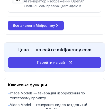
AI-генератор изображений OpenAI:
ChatGPT сам превращает идею в
подробный промпт для DALL·E 3.
Доступен всем пользователям ChatGPT
(включая бесплатный тариф) и через API.
Все аналоги
Права на сгенерированные изображения
Midjourney
принадлежат пользователю.
Цена — на сайте midjourney.com
Перейти на сайт
Ключевые функции
Image Models — генерация изображений по
•
текстовому промпту
Video Model — генерация видео (отдельный
•