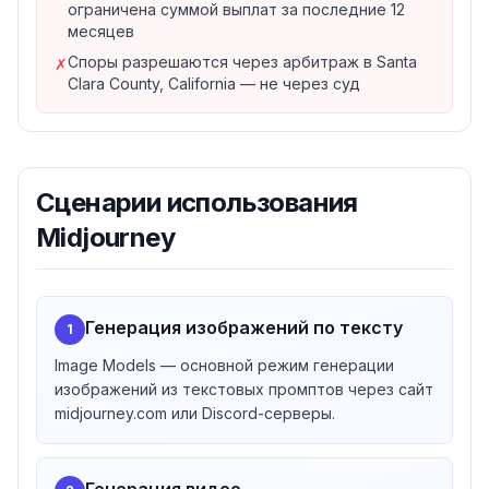
ограничена суммой выплат за последние 12
Открытое сообщество и ремиксы
месяцев
Midjourney позиционируется как
open community
. По
Споры разрешаются через арбитраж в Santa
✗
умолчанию весь пользовательский контент
Clara County, California — не через суд
публично виден и доступен для ремиксов
другими
пользователями в открытых пространствах (включая
Discord-чаты). Используя Сервис, пользователь
предоставляет Midjourney perpetual worldwide non-
Сценарии использования
exclusive sublicensable royalty-free copyright license на
воспроизведение, переработку, публичный показ и
Midjourney
распространение Inputs и Assets. Лицензия
сохраняется после прекращения соглашения.
Ограничения использования
Генерация изображений по тексту
1
Один пользователь — один аккаунт; перепродажа
доступа запрещена;
Image Models — основной режим генерации
Запрет на reverse engineering Сервиса и Assets;
изображений из текстовых промптов через сайт
midjourney.com или Discord-серверы.
Запрет на автоматизированный сбор/генерацию
Assets;
Запрет использовать Midjourney для создания