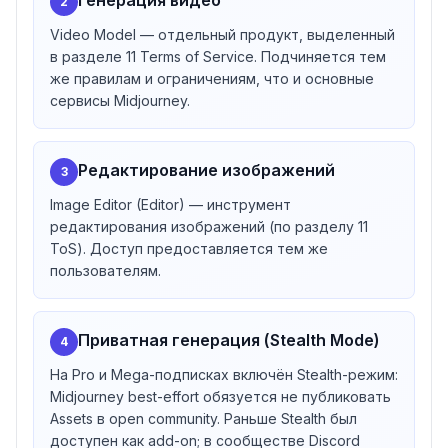
Генерация видео
2
конкурирующих сервисов;
Запрет нарушения IP-прав третьих лиц;
Video Model — отдельный продукт, выделенный
Запрет генерации для политических кампаний и
в разделе 11 Terms of Service. Подчиняется тем
попыток повлиять на выборы;
же правилам и ограничениям, что и основные
Запрет введения в заблуждение получателей Assets
сервисы Midjourney.
о природе или источнике;
Запрет на нелегальный контент, насилие,
Редактирование изображений
преследование и adult/gore.
3
Юрисдикция и поддержка
Image Editor (Editor) — инструмент
Юридический адрес: Midjourney, Inc., 611 Gateway Blvd.
редактирования изображений (по разделу 11
Ste 120, South San Francisco, CA 94080-7066, US.
ToS). Доступ предоставляется тем же
Споры разрешаются через обязательный арбитраж
пользователям.
American Arbitration Association в Santa Clara County,
California. Применимое право — California, USA.
Приватная генерация (Stealth Mode)
Совокупная ответственность Midjourney ограничена
4
суммой, выплаченной пользователем за последние
На Pro и Mega-подписках включён Stealth-режим:
12 месяцев перед претензией.
Midjourney best-effort обязуется не публиковать
Assets в open community. Раньше Stealth был
доступен как add-on; в сообществе Discord