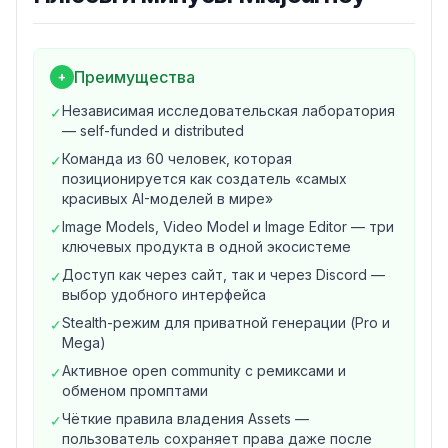
способами. Все эти каналы вместе называются
Services. Возрастной порог — 13 лет (или
минимальный возраст цифрового согласия в стране
пользователя). Контент платформы заявлен как PG-13
Преимущества
+
/ family-friendly.
Независимая исследовательская лаборатория
✓
Продукты Midjourney
— self-funded и distributed
Image Models
— основная функциональность
Команда из 60 человек, которая
✓
генерации изображений по текстовым промптам;
позиционируется как создатель «самых
Video Model
— отдельный продукт генерации видео
красивых AI-моделей в мире»
(по разделу 11 ToS);
Image Models, Video Model и Image Editor — три
✓
Image Editor (Editor)
— инструмент редактирования
ключевых продукта в одной экосистеме
изображений (по разделу 11 ToS);
Доступ как через сайт, так и через Discord —
✓
В разработке (TBA на About-странице): три софт-
выбор удобного интерфейса
проекта и четыре аппаратных продукта (hardware).
Stealth-режим для приватной генерации (Pro и
✓
Тематика будущих проектов
Mega)
На About-странице компания заявляет 5 ключевых
Активное open community с ремиксами и
✓
тем будущих проектов:
imagination, coordination,
обменом промптами
reflection, beauty, human flourishing
(воображение,
Чёткие правила владения Assets —
✓
координация, рефлексия, красота, расцвет
пользователь сохраняет права даже после