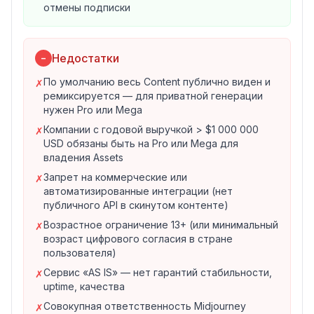
отмены подписки
человечества). Цель — рассказывать «истории
человечного будущего, частью которого мы хотим
быть».
Недостатки
Тарифы и подписка
−
По разделу 4 ToS, в линейке подписок названы
По умолчанию весь Content публично виден и
✗
тарифы
Pro
и
Mega
. Конкретные цены тарифов на
ремиксируется — для приватной генерации
Subscription Plans page на сайте midjourney.com (на
нужен Pro или Mega
скинутом контенте прайс-лист отсутствует —
Компании с годовой выручкой > $1 000 000
✗
поэтому в карточке цены не выдумываем).
USD обязаны быть на Pro или Mega для
владения Assets
Особенности:
Stealth-режим
(приватная генерация без
Запрет на коммерческие или
✗
автоматизированные интеграции (нет
публикации в открытом сообществе) — входит в Pro
публичного API в скинутом контенте)
и Mega; ранее был доступен как отдельный add-on;
Возрастное ограничение 13+ (или минимальный
✗
Компании с годовой выручкой
более $1 000 000 USD
возраст цифрового согласия в стране
и их сотрудники
обязаны
быть на Pro или Mega-
пользователя)
подписке, чтобы владеть сгенерированными Assets;
Сервис «AS IS» — нет гарантий стабильности,
✗
Пользовательское владение Assets сохраняется
uptime, качества
даже при downgrade или отмене подписки в
Совокупная ответственность Midjourney
✗
последующие месяцы.