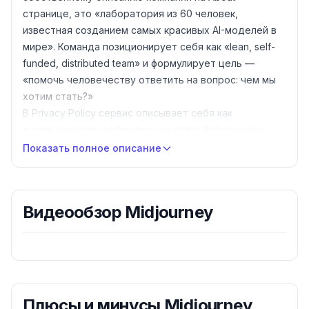
странице, это «лаборатория из 60 человек,
известная созданием самых красивых AI-моделей в
мире». Команда позиционирует себя как «lean, self-
funded, distributed team» и формулирует цель —
«помочь человечеству ответить на вопрос: чем мы
хотим стать?»
В Privacy Policy сервис описывает себя как
«communications technology incubator that provides
image generation services to augment human creativity
Показать полное описание
and foster social connection» — инкубатор
коммуникационных технологий, который
предоставляет сервисы генерации изображений для
Видеообзор
Midjourney
усиления человеческого творчества и социальных
связей.
Доступ к Сервису
По официальным Terms of Service сервис доступен
через сайт
midjourney.com
, через
Discord-
серверы
, администрируемые Midjourney, или иными
Плюсы и минусы
Midjourney