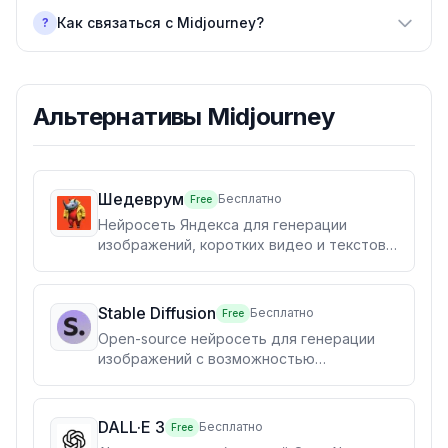
Как связаться с Midjourney?
?
Альтернативы
Midjourney
Шедеврум
Бесплатно
Free
Нейросеть Яндекса для генерации
изображений, коротких видео и текстов
по русскому промпту. Веб + мобильные
приложения, авторизация через Яндекс
ID.
Stable Diffusion
Бесплатно
Free
Open-source нейросеть для генерации
изображений с возможностью
бесплатного локального запуска и
глубокой кастомизации
DALL·E 3
Бесплатно
Free