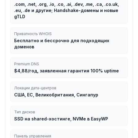
.com, .net, .org, .io, .co, .ai, .dev, .me, .ca, .co.uk,
.eu, .de и другие; Handshake-домены и новые
gTLD
Приватность WHOIS
Бесплатно и бессрочно для подходящих
доменов
Premium DNS
$4,88/год, заявленная гарантия 100% uptime
Локации дата-центров
США, ЕС, Великобритания, Сингапур
Тип дисков
SSD на shared-хостинге, NVMe в EasyWP
Панель управления