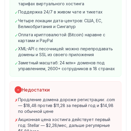
тарифах виртуального хостинга
продление $18,48, перенос $11,48
Поддержка 24/7 в живом чате и тикетах
✓
.org
— $8,48 за первый год, продление $18,98;
.net
—
$12,48, продление $18,58
Четыре локации дата-центров: США, ЕС,
✓
Великобритания и Сингапур
.io
— $34,98, продление $75,98;
.ai
— $79,98,
продление $114,98
Оплата криптовалютой (Bitcoin) наравне с
✓
картами и PayPal
.co
— $5,98, продление $45,48;
.co.uk
— $6,98,
продление $9,98, перенос бесплатный
XML-API с песочницей: можно перепродавать
✓
домены и SSL из своего приложения
Новым клиентам .COM отдают за $6,79 по
промокоду NEWCOM679 — один домен на
Заметный масштаб: 24 млн+ доменов под
✓
управлением, 2600+ сотрудников в 18 странах
пользователя
На что смотреть внимательно:
продление у
Namecheap дороже регистрации во всех
Недостатки
−
популярных зонах
— это видно в его же прайс-
листе. Первый год .COM стоит $11,28, обычная цена
Продление домена дороже регистрации: .com
✗
регистрации — $14,98, а каждое последующее
— $18,48 против $11,28 за первый год и $14,98
продление — $18,48. К части зон ICANN добавляет
по обычной цене
обязательный сбор $0,20 в год за регистрацию,
Акционная цена хостинга действует первый
✗
продление и перенос.
год: Stellar — $2,28/мес, дальше регулярные