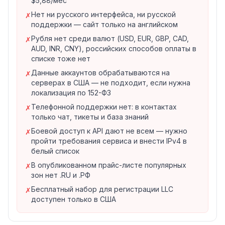
$5,88/мес
Хостинг
Виртуальный хостинг линейки Stellar идёт на cPanel с
Нет ни русского интерфейса, ни русской
✗
поддержки — сайт только на английском
установщиком Softaculous (100+ приложений в один
клик) и конструктором Sitejet AI. Namecheap заявляет
Рубля нет среди валют (USD, EUR, GBP, CAD,
✗
AUD, INR, CNY), российских способов оплаты в
гарантию 100% uptime на всех тарифах, безлимитный
списке тоже нет
трафик, бесплатный перенос сайта, автоматический
Данные аккаунтов обрабатываются на
✗
выпуск SSL и Supersonic CDN. Дата-центры на выбор:
серверах в США — не подходит, если нужна
США, ЕС, Великобритания и Сингапур.
локализация по 152-ФЗ
Stellar
— 3 сайта, 20 ГБ SSD, 30 почтовых ящиков,
Телефонной поддержки нет: в контактах
✗
бэкапы дважды в неделю
только чат, тикеты и база знаний
Stellar Plus
— безлимит сайтов и SSD, безлимит
Боевой доступ к API дают не всем — нужно
✗
ящиков, AutoBackup
пройти требования сервиса и внести IPv4 в
Stellar Business
— 50 ГБ облачного хранилища,
белый список
AutoBackup, защита Imunify360 и патчинг KernelCare
В опубликованном прайс-листе популярных
✗
Managed-WordPress
EasyWP
тарифицируется
зон нет .RU и .РФ
помесячно и живёт на NVMe: Starter — $9,88/мес
Бесплатный набор для регистрации LLC
✗
(первый месяц бесплатно), Turbo — $18,88/мес,
доступен только в США
Supersonic — $26,88/мес. Один сайт на тариф,
установка меньше чем за 90 секунд, заявленный