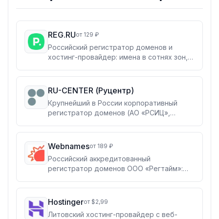
REG.RU
от 129 ₽
Российский регистратор доменов и
хостинг-провайдер: имена в сотнях зон,
виртуальный хостинг, VPS и облачная
инфраструктура в собственных дата-
центрах. Для владельцев сайтов, веб-
RU-CENTER (Руцентр)
студий и компаний, которым нужна вся
Крупнейший в России корпоративный
площадка у одного поставщика.
регистратор доменов (АО «РСИЦ»,
работает с 2000 года): регистрация в
750+ зонах, доменный брокер, хостинг и
VPS в дата-центрах РФ, SSL,
Webnames
от 189 ₽
корпоративная почта и защита от DDoS.
Российский аккредитованный
регистратор доменов ООО «Регтайм»:
регистрация в более 360 зонах, аукцион
и биржа доменов, WHOIS-сервис. Плюс
собственный хостинг, VDS, SSL и
Hostinger
от $2,99
конструктор сайтов — домен и сайт в
Литовский хостинг-провайдер с веб-
одном личном кабинете.