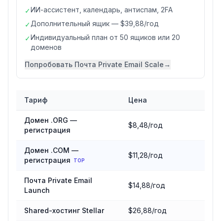
ИИ-ассистент, календарь, антиспам, 2FA
✓
Дополнительный ящик — $39,88/год
✓
Индивидуальный план от 50 ящиков или 20
✓
доменов
Попробовать
Почта Private Email Scale
→
Тариф
Цена
Сравнение тарифов
Namecheap
Домен .ORG —
$8,48/год
регистрация
Домен .COM —
$11,28/год
регистрация
TOP
Почта Private Email
$14,88/год
Launch
Shared-хостинг Stellar
$26,88/год