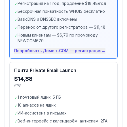
Регистрация на 1 год, продление $18,48/год
✓
Бессрочная приватность WHOIS бесплатно
✓
BasicDNS и DNSSEC включены
✓
Перенос от другого регистратора — $11,48
✓
Новым клиентам — $6,79 по промокоду
✓
NEWCOM679
Попробовать
Домен .COM — регистрация
→
Почта Private Email Launch
$14,88
/год
1 почтовый ящик, 5 ГБ
✓
10 алиасов на ящик
✓
ИИ-ассистент в письмах
✓
Веб-интерфейс с календарём, антиспам, 2FA
✓