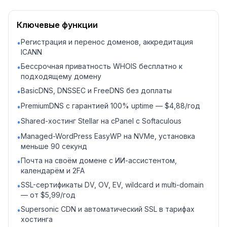
Ключевые функции
Регистрация и перенос доменов, аккредитация
•
ICANN
Бессрочная приватность WHOIS бесплатно к
•
подходящему домену
BasicDNS, DNSSEC и FreeDNS без доплаты
•
PremiumDNS с гарантией 100% uptime — $4,88/год
•
Shared-хостинг Stellar на cPanel с Softaculous
•
Managed-WordPress EasyWP на NVMe, установка
•
меньше 90 секунд
Почта на своём домене с ИИ-ассистентом,
•
календарём и 2FA
SSL-сертификаты DV, OV, EV, wildcard и multi-domain
•
— от $5,99/год
Supersonic CDN и автоматический SSL в тарифах
•
хостинга