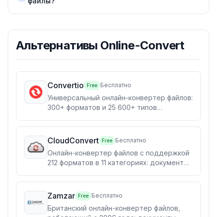
файлы?
Альтернативы
Online-Convert
Convertio
Бесплатно
Free
Универсальный онлайн-конвертер файлов:
300+ форматов и 25 600+ типов
конвертаций (документы, изображения,
видео, аудио, архивы), OCR-
распознавание и API — прямо в браузере,
CloudConvert
Бесплатно
Free
без установки. Есть бесплатный тариф.
Онлайн-конвертер файлов с поддержкой
212 форматов в 11 категориях: документы,
изображения, видео, аудио, архивы,
электронные книги, CAD и другие. Есть
REST API. Оператор — Lunaweb GmbH
Zamzar
Бесплатно
Free
(Германия).
Британский онлайн-конвертер файлов,