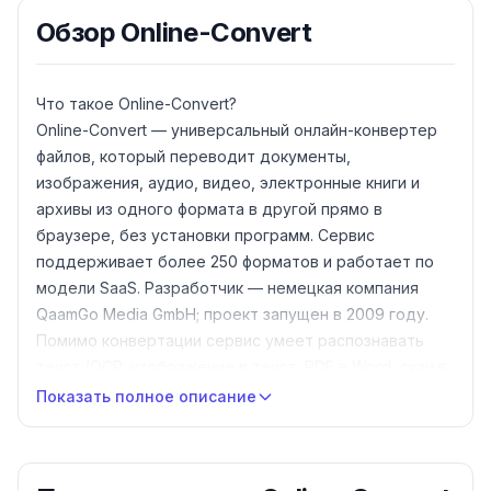
Обзор
Online-Convert
Что такое Online-Convert?
Online-Convert — универсальный онлайн-конвертер
файлов, который переводит документы,
изображения, аудио, видео, электронные книги и
архивы из одного формата в другой прямо в
браузере, без установки программ. Сервис
поддерживает более 250 форматов и работает по
модели SaaS. Разработчик — немецкая компания
QaamGo Media GmbH; проект запущен в 2009 году.
Помимо конвертации сервис умеет распознавать
текст (OCR: изображение в текст, PDF в Word, скан в
текст), сжимать файлы (PDF, JPG, PNG, MP4), делать
Показать полное описание
скриншоты сайтов (в PDF, JPG, PNG, TIFF) и
генерировать хэши (MD5, SHA-256 и другие). Есть
готовые пресеты под устройства (iPhone, Android,