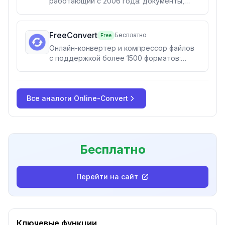
работающий с 2006 года: документы,
изображения, видео, аудио, книги, 3D,
CAD и архивы. Конвертирует без
регистрации, письмом или прямо из
FreeConvert
Бесплатно
Free
облачного хранилища.
Онлайн-конвертер и компрессор файлов
с поддержкой более 1500 форматов:
видео, аудио, изображения, документы,
e-book и архивы прямо в браузере, без
установки. Расширенные настройки
Все аналоги
конвертации и сжатие — для
Online-Convert
повседневных задач и разработчиков
через API.
Бесплатно
Перейти на сайт
Ключевые функции