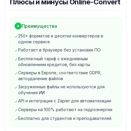
Плюсы и минусы
Online-Convert
игровые консоли) и веб-сервисы (YouTube, TikTok,
Instagram*, Facebook* и др.).
Основные возможности Online-Convert
1. Конвертеры под все типы файлов
Преимущества
+
Документы: PDF, DOCX, XLSX, PPTX, ODT, RTF, TXT,
250+ форматов и десятки конвертеров в
✓
HTML
одном сервисе
Аудио: MP3, WAV, FLAC, AAC, OGG, OPUS, WMA, M4A
Работает в браузере без установки ПО
✓
Видео: MP4, AVI, MKV, MOV, WEBM, WMV, FLV, MPG и
другие
Бесплатный тариф с ежедневным
✓
обновлением кредитов, без карты
Изображения: JPG, PNG, WebP, SVG, TIFF, BMP, GIF,
ICO, EPS
Серверы в Европе, соответствие GDPR,
✓
автоудаление файлов
Книги и архивы: EPUB, MOBI, AZW, FB2 · ZIP, 7Z, TAR.GZ,
TAR.BZ2
Загруженные файлы не используются для
✓
обучения ИИ
2. Дополнительные инструменты
OCR-распознавание текста (Image to Text, PDF to
API и интеграция с Zapier для автоматизации
✓
Word, Scan to Text)
Серверы на 100% работают на гидроэнергии
✓
Сжатие файлов: PDF, JPG, PNG, MP4
Бесплатно для студентов и преподавателей
✓
Скриншоты сайтов: сохранить как PDF, JPG, PNG, TIFF
Генератор хэшей и контрольных сумм (MD5, SHA-256