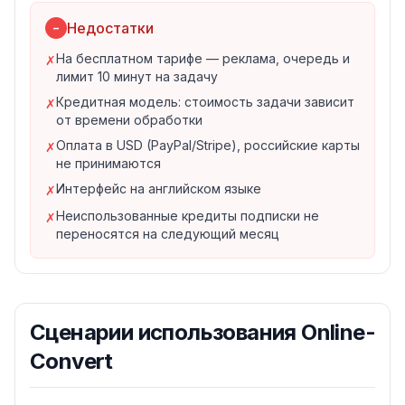
и другие)
Недостатки
−
Пакетная обработка, цепочки задач, скачивание в ZIP
3. Автоматизация и API
На бесплатном тарифе — реклама, очередь и
✗
лимит 10 минут на задачу
API для встраивания конвертации в бизнес-процессы
(api2convert.com)
Кредитная модель: стоимость задачи зависит
✗
от времени обработки
Интеграция с Zapier для связки с другими
приложениями
Оплата в USD (PayPal/Stripe), российские карты
✗
не принимаются
Расширения для Chrome, Firefox и Edge
Для кого подходит Online-Convert?
Интерфейс на английском языке
✗
Офисные сотрудники
— конвертация документов
Неиспользованные кредиты подписки не
✗
между форматами
переносятся на следующий месяц
Дизайнеры
— перевод изображений в нужные
форматы
Контент-мейкеры
— подготовка видео и аудио под
площадки
Сценарии использования
Online-
Разработчики
— автоматизация конвертации через
Convert
API и Zapier
Студенты и преподаватели
— для них сервис
бесплатен