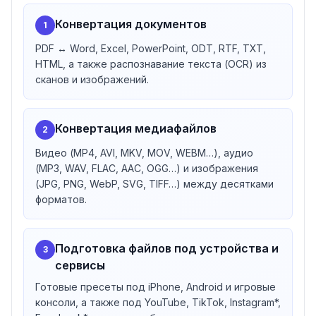
Безопасность и конфиденциальность
Конвертация документов
1
Ссылка на скачивание генерируется случайно и не
PDF ↔ Word, Excel, PowerPoint, ODT, RTF, TXT,
подбирается; готовый файл доступен ограниченное
HTML, а также распознавание текста (OCR) из
число раз, доступ блокируется через 24 часа, а
сканов и изображений.
физически файлы удаляются не позднее 72 часов.
Бэкапы не создаются, а загруженные файлы не
используются для обучения ИИ. Серверы
Конвертация медиафайлов
2
расположены исключительно в Европе, обработка
данных соответствует GDPR. Отдельная
Видео (MP4, AVI, MKV, MOV, WEBM…), аудио
особенность — серверы и компания на 100%
(MP3, WAV, FLAC, AAC, OGG…) и изображения
(JPG, PNG, WebP, SVG, TIFF…) между десятками
работают на гидроэнергии.
форматов.
Подготовка файлов под устройства и
3
сервисы
Готовые пресеты под iPhone, Android и игровые
консоли, а также под YouTube, TikTok, Instagram*,