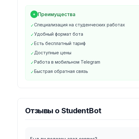
Быстрые ответы на часто задаваемые вопр
Для кого подходит?
Преимущества
+
Сервис ориентирован в первую очередь на 
Специализация на студенческих работах
✓
старших классов и всех, кто работает с уче
Удобный формат бота
✓
при подготовке курсовых работ, рефератов,
Есть бесплатный тариф
✓
проверить пунктуацию и корректность офо
Доступные цены
✓
Работа в мобильном Telegram
✓
Быстрая обратная связь
✓
Отзывы о
StudentBot
Был ли полезен этот сервис?