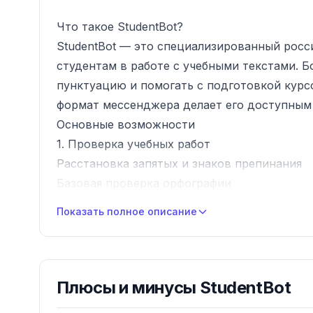
Что такое StudentBot?
StudentBot — это специализированный росс
студентам в работе с учебными текстами. Б
пунктуацию и помогать с подготовкой курс
формат мессенджера делает его доступным 
Основные возможности
1. Проверка учебных работ
Расстановка запятых и знаков препинания
Базовая проверка орфографии
Анализ длины предложений
Показать полное описание
Подсчёт символов и слов
2. Помощь студентам
Советы по оформлению работ
Шаблоны типовых разделов
Плюсы и минусы
StudentBot
Рекомендации по академическому стилю