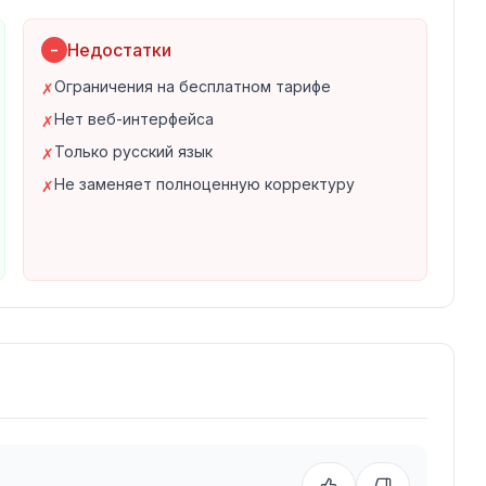
осы
Недостатки
−
студентов вузов и колледжей, школьников
Ограничения на бесплатном тарифе
✗
бными текстами. StudentBot особенно полезен
Нет веб-интерфейса
✗
 эссе и докладов, когда нужно быстро
Только русский язык
✗
рмления.
Не заменяет полноценную корректуру
✗