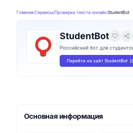
Перейти к содержимому
Главная
/
Сервисы
/
Проверка текста онлайн
/
StudentBot
StudentBot
Российский бот для студенто
Перейти на сайт
StudentBot
Основная информация