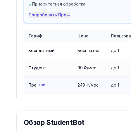
Приоритетная обработка
✓
Попробовать
Про
→
Тариф
Цена
Пользов
Сравнение тарифов
StudentBot
Бесплатный
Бесплатно
до 1
Студент
99 ₽/мес
до 1
Про
249 ₽/мес
до 1
TOP
Обзор
StudentBot