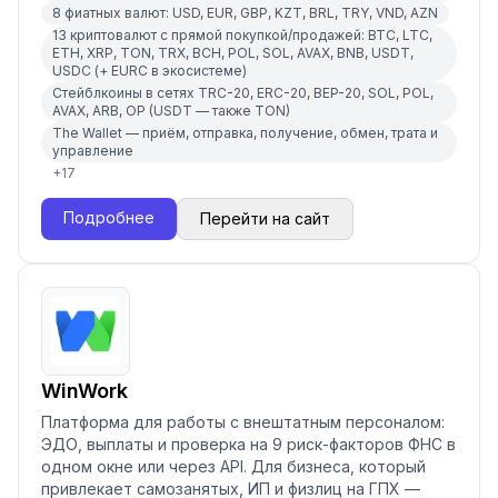
8 фиатных валют: USD, EUR, GBP, KZT, BRL, TRY, VND, AZN
13 криптовалют с прямой покупкой/продажей: BTC, LTC,
ETH, XRP, TON, TRX, BCH, POL, SOL, AVAX, BNB, USDT,
USDC (+ EURC в экосистеме)
Стейблкоины в сетях TRC-20, ERC-20, BEP-20, SOL, POL,
AVAX, ARB, OP (USDT — также TON)
The Wallet — приём, отправка, получение, обмен, трата и
управление
+
17
Подробнее
Перейти на сайт
WinWork
Платформа для работы с внештатным персоналом:
ЭДО, выплаты и проверка на 9 риск-факторов ФНС в
одном окне или через API. Для бизнеса, который
привлекает самозанятых, ИП и физлиц на ГПХ —