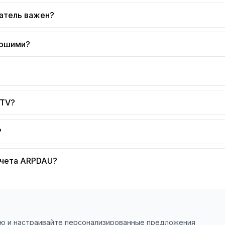
затель важен?
рошими?
LTV?
?
счета ARPDAU?
ию и настраивайте персонализированные предложения