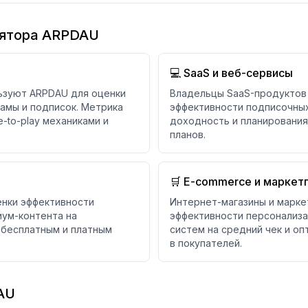
лятора ARPDAU
💻 SaaS и веб-сервисы
ьзуют ARPDAU для оценки
Владельцы SaaS-продуктов 
ламы и подписок. Метрика
эффективности подписочных
-to-play механиками и
доходность и планирования
планов.
🛒 E-commerce и маркет
нки эффективности
Интернет-магазины и марке
иум-контента на
эффективности персонализа
 бесплатным и платным
систем на средний чек и о
в покупателей.
AU