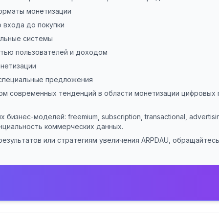
форматы монетизации
о входа до покупки
альные системы
тью пользователей и доходом
онетизации
 специальные предложения
том современных тенденций в области монетизации цифровых 
изнес-моделей: freemium, subscription, transactional, adverti
нциальность коммерческих данных.
 результатов или стратегиям увеличения ARPDAU, обращайтес