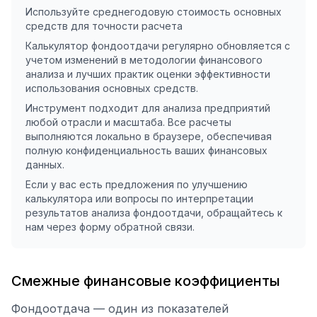
Используйте среднегодовую стоимость основных
средств для точности расчета
Калькулятор фондоотдачи регулярно обновляется с
учетом изменений в методологии финансового
анализа и лучших практик оценки эффективности
использования основных средств.
Инструмент подходит для анализа предприятий
любой отрасли и масштаба. Все расчеты
выполняются локально в браузере, обеспечивая
полную конфиденциальность ваших финансовых
данных.
Если у вас есть предложения по улучшению
калькулятора или вопросы по интерпретации
результатов анализа фондоотдачи, обращайтесь к
нам через форму обратной связи.
Смежные финансовые коэффициенты
Фондоотдача — один из показателей