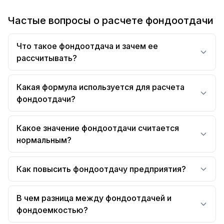
Частые вопросы о расчете фондоотдачи
Что такое фондоотдача и зачем ее
рассчитывать?
Какая формула используется для расчета
фондоотдачи?
Какое значение фондоотдачи считается
нормальным?
Как повысить фондоотдачу предприятия?
В чем разница между фондоотдачей и
фондоемкостью?