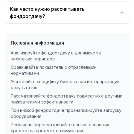
Как часто нужно рассчитывать
фондоотдачу?
Полезная информация
Анализируйте фондоотдачу в динамике за
несколько периодов
Сравнивайте показатель с отраслевыми
нормативами
Учитывайте специфику бизнеса при интерпретации
результатов
Рассматривайте фондоотдачу совместно с другими
показателями эффективности
При низкой фондоотдаче проанализируйте загрузку
оборудования
Регулярно пересматривайте состав основных
средств на предмет оптимизации