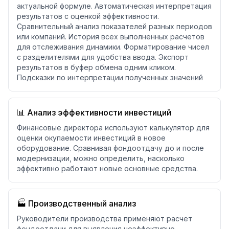
актуальной формуле. Автоматическая интерпретация
результатов с оценкой эффективности.
Сравнительный анализ показателей разных периодов
или компаний. История всех выполненных расчетов
для отслеживания динамики. Форматирование чисел
с разделителями для удобства ввода. Экспорт
результатов в буфер обмена одним кликом.
Подсказки по интерпретации полученных значений
📊 Анализ эффективности инвестиций
Финансовые директора используют калькулятор для
оценки окупаемости инвестиций в новое
оборудование. Сравнивая фондоотдачу до и после
модернизации, можно определить, насколько
эффективно работают новые основные средства.
🏭 Производственный анализ
Руководители производства применяют расчет
фондоотдачи для выявления неэффективно