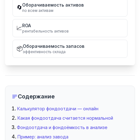
Оборачиваемость активов
🔄
по всем активам
ROA
📈
рентабельность активов
Оборачиваемость запасов
📦
эффективность склада
Содержание
Калькулятор фондоотдачи — онлайн
Какая фондоотдача считается нормальной
Фондоотдача и фондоёмкость в анализе
Пример: анализ завода