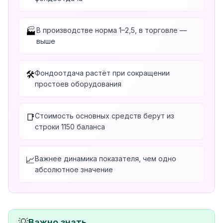
В производстве норма 1–2,5, в торговле —
🏭
выше
Фондоотдача растёт при сокращении
🛠️
простоев оборудования
Стоимость основных средств берут из
📑
строки 1150 баланса
Важнее динамика показателя, чем одно
📈
абсолютное значение
💡
Важно знать