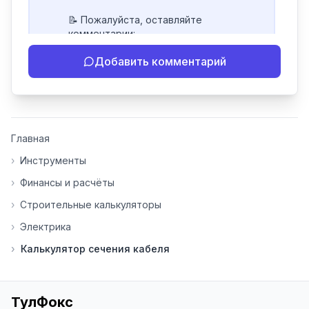
📝 Пожалуйста, оставляйте 
комментарии:

- Если инструмент работает 
Добавить комментарий
некорректно

- Если есть идеи по улучшению

- Поделитесь своим опытом 
использования

👍 Ставьте лайки/дизлайки - это 
Главная
помогает мне понять, какие 
инструменты нуждаются в доработке. 
›
Инструменты
Я обновляю сайт каждую неделю на 
›
Финансы и расчёты
основе вашей обратной связи.

›
Строительные калькуляторы
⭐ Если вам нравится ToolFox — буду 
›
Электрика
благодарен за отзыв о сайте в 
Яндекс.Браузере (нажмите на ⋮ → 
›
Калькулятор сечения кабеля
«Оценить сайт» в панели браузера). 
Это помогает другим людям находить 
наши инструменты!

ТулФокс