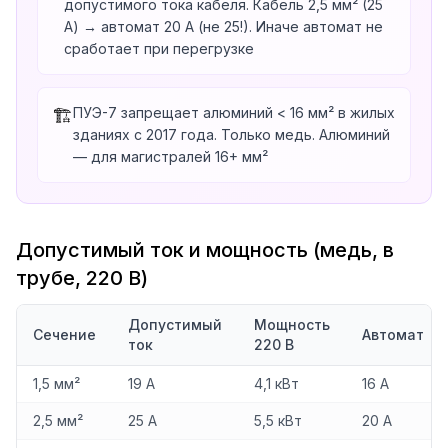
допустимого тока кабеля. Кабель 2,5 мм² (25
А) → автомат 20 А (не 25!). Иначе автомат не
сработает при перегрузке
ПУЭ-7 запрещает алюминий < 16 мм² в жилых
🏗️
зданиях с 2017 года. Только медь. Алюминий
— для магистралей 16+ мм²
Допустимый ток и мощность (медь, в
трубе, 220 В)
Допустимый
Мощность
Сечение
Автомат
ток
220 В
1,5 мм²
19 А
4,1 кВт
16 А
2,5 мм²
25 А
5,5 кВт
20 А