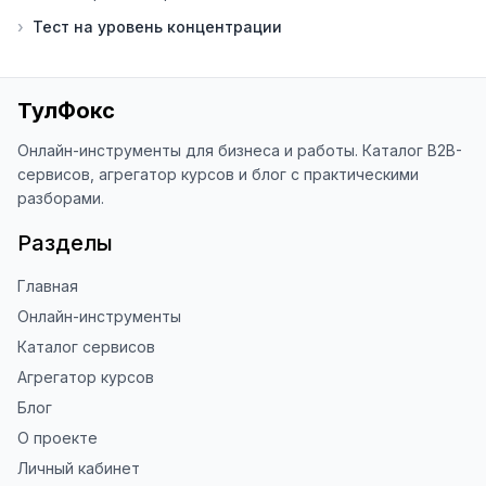
⭐ Если вам нравится ToolFox — буду 
›
Тест на уровень концентрации
благодарен за отзыв о сайте в 
Яндекс.Браузере (нажмите на ⋮ → 
«Оценить сайт» в панели браузера). 
Это помогает другим людям находить 
ТулФокс
наши инструменты!

Онлайн-инструменты для бизнеса и работы. Каталог B2B-
Благодарю за доверие и 
сервисов, агрегатор курсов и блог с практическими
использование ToolFox! 🚀
разборами.
Разделы
Главная
Онлайн-инструменты
Каталог сервисов
Агрегатор курсов
Блог
О проекте
Личный кабинет