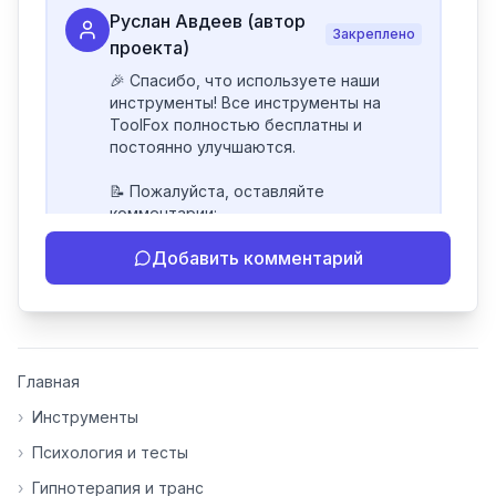
Руслан Авдеев (автор
Закреплено
проекта)
🎉 Спасибо, что используете наши 
инструменты! Все инструменты на 
ToolFox полностью бесплатны и 
постоянно улучшаются.

📝 Пожалуйста, оставляйте 
комментарии:

- Если инструмент работает 
Добавить комментарий
некорректно

- Если есть идеи по улучшению

- Поделитесь своим опытом 
использования

👍 Ставьте лайки/дизлайки - это 
Главная
помогает мне понять, какие 
инструменты нуждаются в доработке. 
›
Инструменты
Я обновляю сайт каждую неделю на 
›
Психология и тесты
основе вашей обратной связи.

›
Гипнотерапия и транс