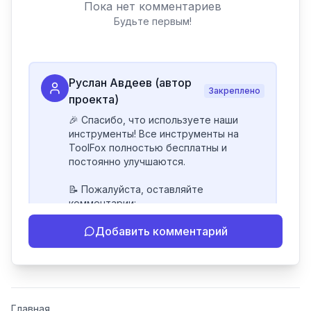
Пока нет комментариев
Будьте первым!
Руслан Авдеев (автор
Закреплено
проекта)
🎉 Спасибо, что используете наши 
инструменты! Все инструменты на 
ToolFox полностью бесплатны и 
постоянно улучшаются.

📝 Пожалуйста, оставляйте 
комментарии:

- Если инструмент работает 
Добавить комментарий
некорректно

- Если есть идеи по улучшению

- Поделитесь своим опытом 
использования

👍 Ставьте лайки/дизлайки - это 
Главная