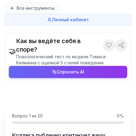
Перейти к содержимому
Все инструменты
Личный кабинет
Как вы ведёте себя в
споре?
🤝
Психологический тест по модели Томаса-
Килманна с оценкой 5 стилей поведения
Спросить AI
Вопрос
1
из
20
0
%
Коллега публично критикует вашу