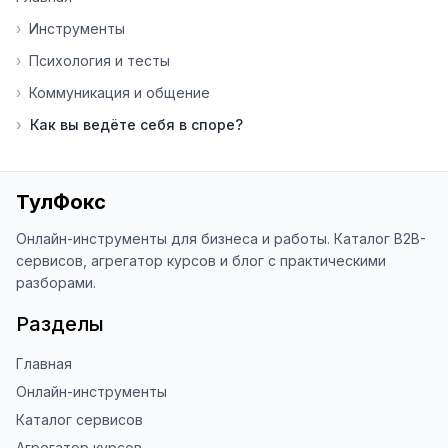
помогает мне понять, какие 
инструменты нуждаются в доработке. 
›
Инструменты
Я обновляю сайт каждую неделю на 
›
Психология и тесты
основе вашей обратной связи.

›
Коммуникация и общение
⭐ Если вам нравится ToolFox — буду 
›
Как вы ведёте себя в споре?
благодарен за отзыв о сайте в 
Яндекс.Браузере (нажмите на ⋮ → 
«Оценить сайт» в панели браузера). 
Это помогает другим людям находить 
ТулФокс
наши инструменты!

Онлайн-инструменты для бизнеса и работы. Каталог B2B-
Благодарю за доверие и 
сервисов, агрегатор курсов и блог с практическими
использование ToolFox! 🚀
разборами.
Разделы
Главная
Онлайн-инструменты
Каталог сервисов
Агрегатор курсов