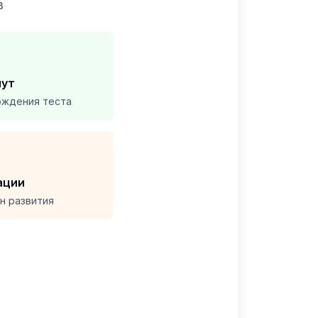
в
нут
ождения теста
ации
н развития