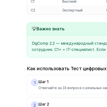
C1
Высокий
C2
Экспертный
💡
Важно знать
DigComp 2.2 — международный стандарт
сотрудник. C1+ = IT-специалист. Если 
Как использовать Тест цифровы
Шаг 1
1
Отвечайте на 33 вопроса о реальных н
Шаг 2
2