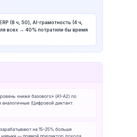
P (8 ч, 50), AI-грамотность (4 ч,
 для всех → 40% потратили бы время
овень «ниже базового» (A1–A2) по
и аналогичные (Цифровой диктант:
 зарабатывают на 15–25% больше
ые навыки — прямой предиктор дохода