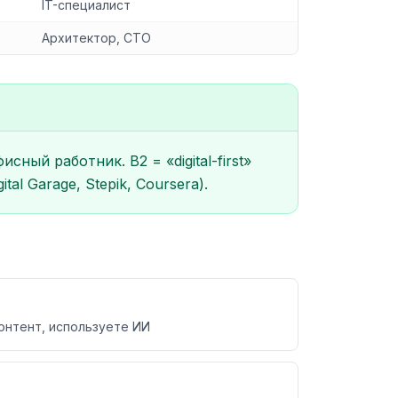
IT-специалист
Архитектор, CTO
ый работник. B2 = «digital-first»
al Garage, Stepik, Coursera).
онтент, используете ИИ