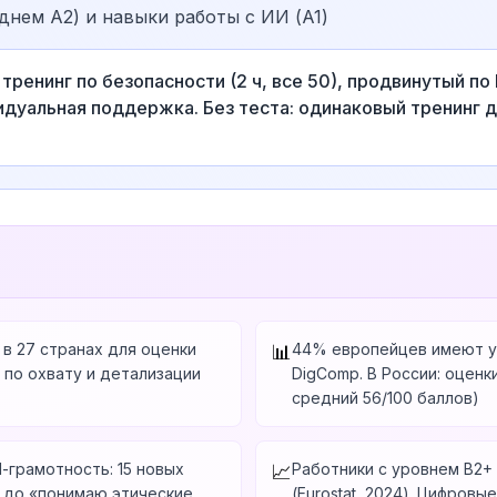
еднем A2) и навыки работы с ИИ (A1)
ренинг по безопасности (2 ч, все 50), продвинутый по ER
видуальная поддержка. Без теста: одинаковый тренинг
в 27 странах для оценки
44% европейцев имеют ур
📊
 по охвату и детализации
DigComp. В России: оценк
средний 56/100 баллов)
-грамотность: 15 новых
Работники с уровнем B2+
📈
» до «понимаю этические
(Eurostat, 2024). Цифров