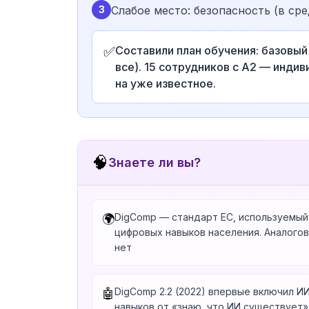
3
Слабое место: безопасность (в ср
✅
Составили план обучения: базовый т
все). 15 сотрудников с A2 — инди
на уже известное.
🧠
Знаете ли вы?
DigComp — стандарт ЕС, используемый 
🌍
цифровых навыков населения. Аналогов
нет
DigComp 2.2 (2022) впервые включил ИИ
🤖
навыков от «знаю, что ИИ существует