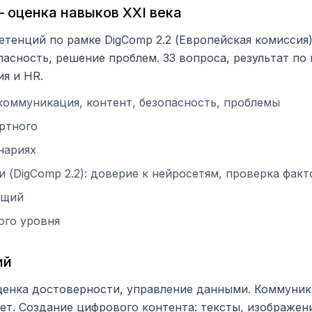
 оценка навыков XXI века
тенций по рамке DigComp 2.2 (Европейская комиссия).
пасность, решение проблем. 33 вопроса, результат по
ия и HR.
 коммуникация, контент, безопасность, проблемы
ертного
нариях
(DigComp 2.2): доверие к нейросетям, проверка факт
бщий
ого уровня
ий
енка достоверности, управление данными. Коммуникац
ет. Создание цифрового контента: тексты, изображени