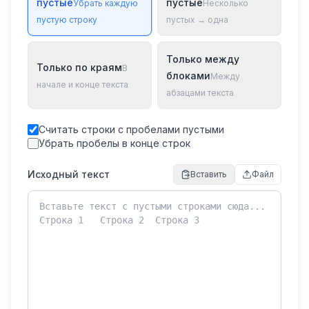
пустые
пустые
Убрать каждую
Несколько
пустую строку
пустых → одна
Только между
Только по краям
В
блоками
Между
начале и конце текста
абзацами текста
Считать строки с пробелами пустыми
Убрать пробелы в конце строк
Исходный текст
Вставить
Файл