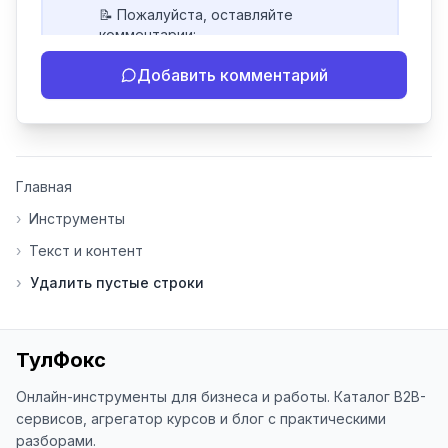
📝 Пожалуйста, оставляйте 
комментарии:

- Если инструмент работает 
Добавить комментарий
некорректно

- Если есть идеи по улучшению

- Поделитесь своим опытом 
использования

👍 Ставьте лайки/дизлайки - это 
Главная
помогает мне понять, какие 
инструменты нуждаются в доработке. 
›
Инструменты
Я обновляю сайт каждую неделю на 
›
Текст и контент
основе вашей обратной связи.

›
Удалить пустые строки
⭐ Если вам нравится ToolFox — буду 
благодарен за отзыв о сайте в 
Яндекс.Браузере (нажмите на ⋮ → 
«Оценить сайт» в панели браузера). 
ТулФокс
Это помогает другим людям находить 
наши инструменты!

Онлайн-инструменты для бизнеса и работы. Каталог B2B-
сервисов, агрегатор курсов и блог с практическими
Благодарю за доверие и 
разборами.