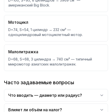
D=100, S=95, 8 цилиндров → 5969 см³ —
американский Big Block.
Мотоцикл
D=74, S=54, 1 цилиндр → 232 см³ —
одноцилиндровый мотоциклетный мотор.
Малолитражка
D=68, S=68, 3 цилиндра → 740 см³ — типичный
микромотор азиатских малолитражек.
Часто задаваемые вопросы
Что вводить — диаметр или радиус?
Влияет ли объём на налог?