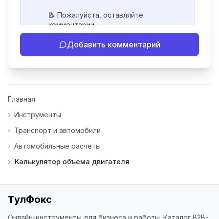
📝 Пожалуйста, оставляйте 
комментарии:

- Если инструмент работает 
Добавить комментарий
некорректно

- Если есть идеи по улучшению

- Поделитесь своим опытом 
использования

👍 Ставьте лайки/дизлайки - это 
Главная
помогает мне понять, какие 
инструменты нуждаются в доработке. 
›
Инструменты
Я обновляю сайт каждую неделю на 
›
Транспорт и автомобили
основе вашей обратной связи.

›
Автомобильные расчеты
⭐ Если вам нравится ToolFox — буду 
›
Калькулятор объема двигателя
благодарен за отзыв о сайте в 
Яндекс.Браузере (нажмите на ⋮ → 
«Оценить сайт» в панели браузера). 
Это помогает другим людям находить 
ТулФокс
наши инструменты!

Онлайн-инструменты для бизнеса и работы. Каталог B2B-