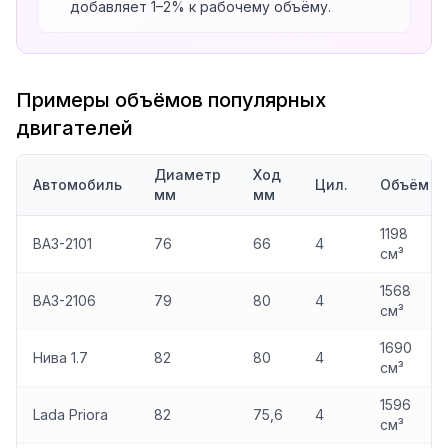
добавляет 1–2% к рабочему объёму.
Примеры объёмов популярных
двигателей
Диаметр
Ход
Автомобиль
Цил.
Объём
мм
мм
1198
ВАЗ-2101
76
66
4
см³
1568
ВАЗ-2106
79
80
4
см³
1690
Нива 1.7
82
80
4
см³
1596
Lada Priora
82
75,6
4
см³