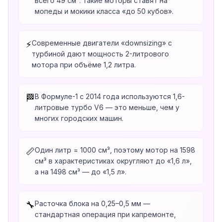
всего 49 см³: такие моторы ставят на
мопеды и мокики класса «до 50 кубов».
Современные двигатели «downsizing» с
⚡
турбиной дают мощность 2-литрового
мотора при объёме 1,2 литра.
В Формуле-1 с 2014 года используются 1,6-
🏁
литровые турбо V6 — это меньше, чем у
многих городских машин.
Один литр = 1000 см³, поэтому мотор на 1598
📏
см³ в характеристиках округляют до «1,6 л»,
а на 1498 см³ — до «1,5 л».
Расточка блока на 0,25–0,5 мм —
🔧
стандартная операция при капремонте,