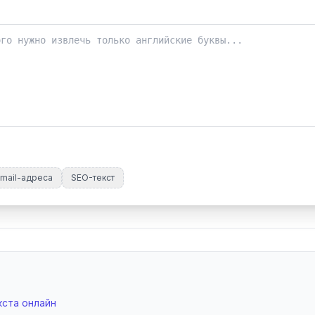
mail-адреса
SEO-текст
кста онлайн