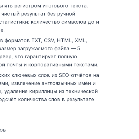
влять регистром итогового текста.
чистый результат без ручной
статистики: количество символов до и
е.
ов форматов TXT, CSV, HTML, XML,
 размер загружаемого файла — 5
ервер, что гарантирует полную
ой почты и корпоративными текстами.
ских ключевых слов из SEO-отчётов на
ями, извлечение англоязычных имён и
, удаление кириллицы из технической
одсчёт количества слов в результате
сов