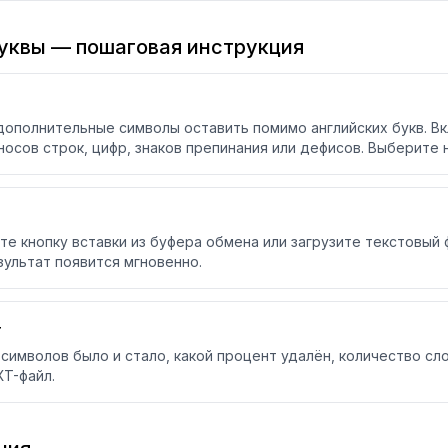
буквы — пошаговая инструкция
дополнительные символы оставить помимо английских букв. В
осов строк, цифр, знаков препинания или дефисов. Выберите 
те кнопку вставки из буфера обмена или загрузите текстовый ф
зультат появится мгновенно.
т
 символов было и стало, какой процент удалён, количество с
XT-файл.