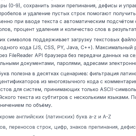
ы (0-9), сохранить знаки препинания, дефисы и упра
обелов и удаление пустых строк помогают получить 
енно при вводе текста с автоматическим подсчётом 
лов, процент удаления и количество слов в результат
ких символов поддерживает загрузку текстовых файл
одного кода (JS, CSS, PY, Java, C++). Максимальный
ез FileReader API браузера без передачи данных на с
альными документами, паролями, адресами электронн
букв полезна в десятках сценариев: фильтрация латин
дентификаторов из многоязычного кода с комментари
кстов для систем, принимающих только ASCII-символы
ского текста из субтитров с несколькими языками. П
аничением по объёму.
роме английских (латинских) букв a-z и A-Z
ов, переносов строк, цифр, знаков препинания, дефи