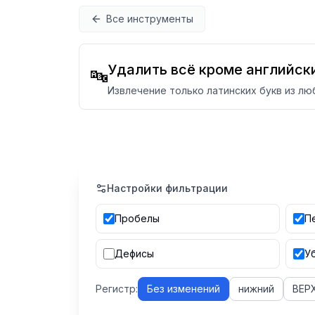
Перейти к содержимому
Все инструменты
Удалить всё кроме английск
🔤
Извлечение только латинских букв из лю
Настройки фильтрации
Пробелы
П
Дефисы
У
Регистр:
Без изменений
нижний
ВЕР