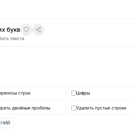
их букв
бого текста
ереносы строк
Цифры
брать двойные пробелы
Удалить пустые строки
ХНИЙ