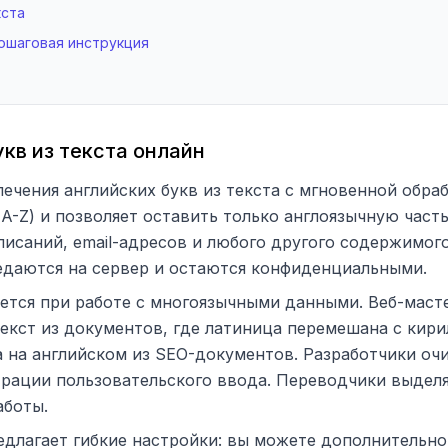
кста
пошаговая инструкция
кв из текста онлайн
ечения английских букв из текста с мгновенной обраб
 A-Z) и позволяет оставить только англоязычную част
писаний, email-адресов и любого другого содержимог
едаются на сервер и остаются конфиденциальными.
уется при работе с многоязычными данными. Веб-мас
екст из документов, где латиница перемешана с кир
 на английском из SEO-документов. Разработчики оч
трации пользовательского ввода. Переводчики выдел
аботы.
едлагает гибкие настройки: вы можете дополнительно