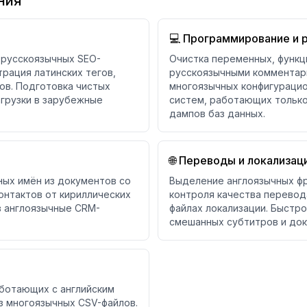
ния
💻 Программирование и 
 русскоязычных SEO-
Очистка переменных, функц
рация латинских тегов,
русскоязычными комментари
нов. Подготовка чистых
многоязычных конфигурацио
агрузки в зарубежные
систем, работающих только 
дампов баз данных.
🌐 Переводы и локализац
ных имён из документов со
Выделение англоязычных фр
нтактов от кириллических
контроля качества перевод
в англоязычные CRM-
файлах локализации. Быстр
смешанных субтитров и док
ботающих с английским
з многоязычных CSV-файлов.