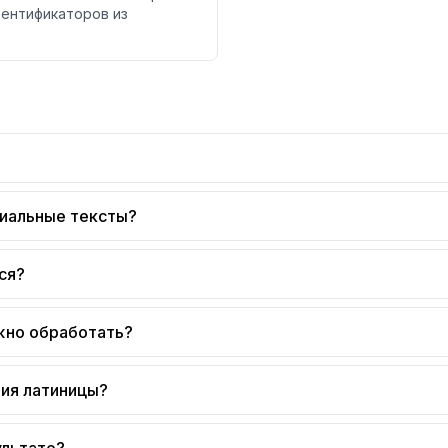
дентификаторов из
циальные тексты?
ся?
жно обработать?
ния латиницы?