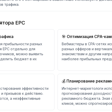
в трафика.
ятора EPC
трафика
🎯 Оптимизация CPA-кам
ия прибыльности разных
Вебмастеры в CPA-сетях ис
я EPC отдельно для
разных офферов и вертикале
точников, можно выявить
знакомствам и другим напр
еделить бюджет в их
наиболее прибыльных пред
💰 Планирование рекла
стирования эффективности
Интернет-маркетологи исп
 и призывов к действию.
прогнозирования доходност
ются, а неэффективные
рекламного бюджета. Зная 
кликов, можно спрогнозиро