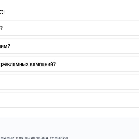
PC
я?
шим?
и рекламных кампаний?
ремени для выявления трендов