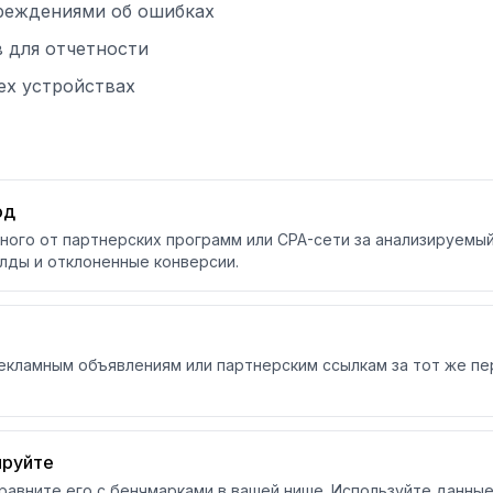
реждениями об ошибках
 для отчетности
ех устройствах
од
ого от партнерских программ или CPA-сети за анализируемый
лды и отклоненные конверсии.
екламным объявлениям или партнерским ссылкам за тот же пе
ируйте
равните его с бенчмарками в вашей нише. Используйте данны