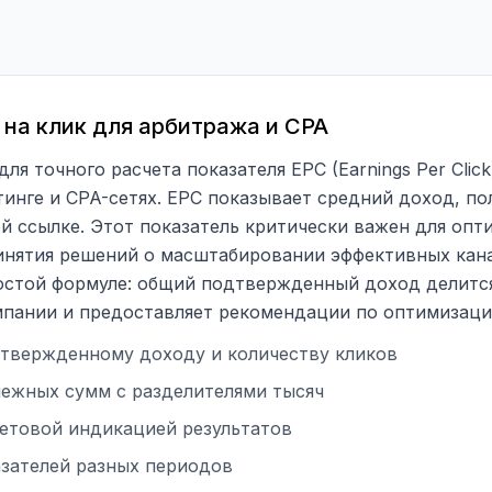
 на клик для арбитража и CPA
я точного расчета показателя EPC (Earnings Per Clic
инге и CPA-сетях. EPC показывает средний доход, по
й ссылке. Этот показатель критически важен для опт
инятия решений о масштабировании эффективных кана
остой формуле: общий подтвержденный доход делится
мпании и предоставляет рекомендации по оптимизаци
дтвержденному доходу и количеству кликов
ежных сумм с разделителями тысяч
етовой индикацией результатов
азателей разных периодов