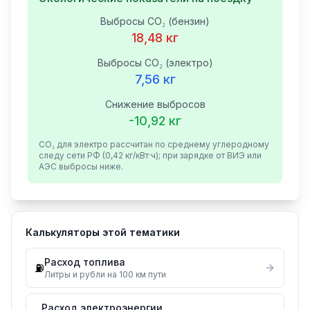
Выбросы CO₂ (бензин)
18,48
кг
Выбросы CO₂ (электро)
7,56
кг
Снижение выбросов
-
10,92
кг
CO₂ для электро рассчитан по среднему углеродному
следу сети РФ (0,42 кг/кВт·ч); при зарядке от ВИЭ или
АЭС выбросы ниже.
Калькуляторы этой тематики
Расход топлива
⛽
Литры и рубли на 100 км пути
Расход электроэнергии