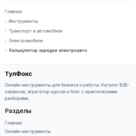
👍 Ставьте лайки/дизлайки - это 
Главная
помогает мне понять, какие 
инструменты нуждаются в доработке. 
›
Инструменты
Я обновляю сайт каждую неделю на 
›
Транспорт и автомобили
основе вашей обратной связи.

›
Электромобили
⭐ Если вам нравится ToolFox — буду 
›
Калькулятор зарядки электроавто
благодарен за отзыв о сайте в 
Яндекс.Браузере (нажмите на ⋮ → 
«Оценить сайт» в панели браузера). 
Это помогает другим людям находить 
ТулФокс
наши инструменты!

Онлайн-инструменты для бизнеса и работы. Каталог B2B-
Благодарю за доверие и 
сервисов, агрегатор курсов и блог с практическими
использование ToolFox! 🚀
разборами.
Разделы
Главная
Онлайн-инструменты