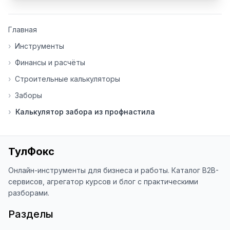
использования

👍 Ставьте лайки/дизлайки - это 
Главная
помогает мне понять, какие 
инструменты нуждаются в доработке. 
›
Инструменты
Я обновляю сайт каждую неделю на 
›
Финансы и расчёты
основе вашей обратной связи.

›
Строительные калькуляторы
⭐ Если вам нравится ToolFox — буду 
›
Заборы
благодарен за отзыв о сайте в 
Яндекс.Браузере (нажмите на ⋮ → 
›
Калькулятор забора из профнастила
«Оценить сайт» в панели браузера). 
Это помогает другим людям находить 
наши инструменты!

ТулФокс
Благодарю за доверие и 
использование ToolFox! 🚀
Онлайн-инструменты для бизнеса и работы. Каталог B2B-
сервисов, агрегатор курсов и блог с практическими
разборами.
Разделы