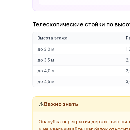
Телескопические стойки по высо
Высота этажа
Р
до 3,0 м
1,
до 3,5 м
2,
до 4,0 м
2
до 4,5 м
3,
⚠️
Важно знать
Опалубка перекрытия держит вес свеже
и не увеличивайте шаг балок относит