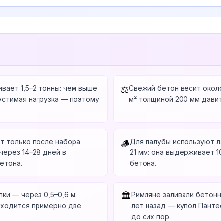
вает 1,5–2 тонны: чем выше
Свежий бетон весит окол
⚖️
устимая нагрузка — поэтому
м² толщиной 200 мм давит
т только после набора
Для палубы используют 
🪵
ерез 14–28 дней в
21 мм: она выдерживает 1
етона.
бетона.
лки — через 0,5–0,6 м:
Римляне заливали бетон
🏛️
риходится примерно две
лет назад — купол Панте
до сих пор.