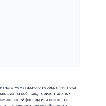
литного межэтажного перекрытия, пока
мающих на себя вес, горизонтальных
минированной фанеры или щитов, на
лки — и треноги для устойчивости