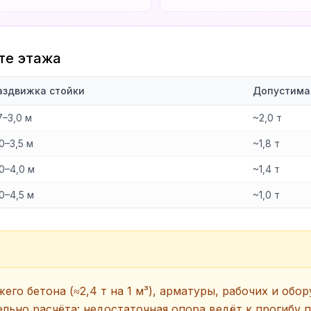
те этажа
аздвижка стойки
Допустима
7–3,0 м
~2,0 т
0–3,5 м
~1,8 т
,0–4,0 м
~1,4 т
0–4,5 м
~1,0 т
го бетона (≈2,4 т на 1 м³), арматуры, рабочих и обо
ельно расчёта: недостаточная опора ведёт к прогибу