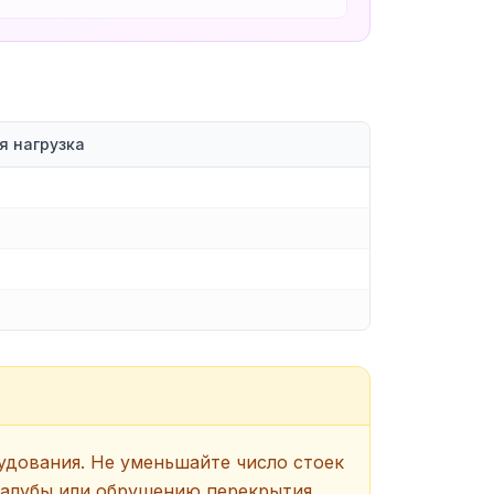
я нагрузка
рудования. Не уменьшайте число стоек
 палубы или обрушению перекрытия.