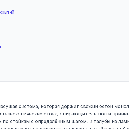
екрытий
а
несущая система, которая держит свежий бетон моно
из телескопических стоек, опирающихся в пол и прини
х по стойкам с определённым шагом, и палубы из ла
 используют унивилки — оголовки на стойках под ба