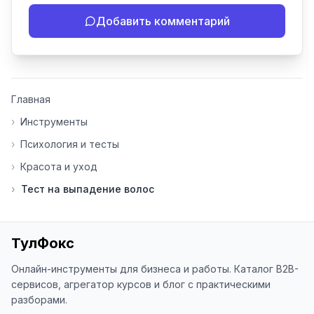
- Если инструмент работает 
Добавить комментарий
некорректно

- Если есть идеи по улучшению

- Поделитесь своим опытом 
использования

👍 Ставьте лайки/дизлайки - это 
Главная
помогает мне понять, какие 
инструменты нуждаются в доработке. 
›
Инструменты
Я обновляю сайт каждую неделю на 
›
Психология и тесты
основе вашей обратной связи.

›
Красота и уход
⭐ Если вам нравится ToolFox — буду 
›
Тест на выпадение волос
благодарен за отзыв о сайте в 
Яндекс.Браузере (нажмите на ⋮ → 
«Оценить сайт» в панели браузера). 
Это помогает другим людям находить 
ТулФокс
наши инструменты!

Онлайн-инструменты для бизнеса и работы. Каталог B2B-
Благодарю за доверие и 
сервисов, агрегатор курсов и блог с практическими
использование ToolFox! 🚀
разборами.