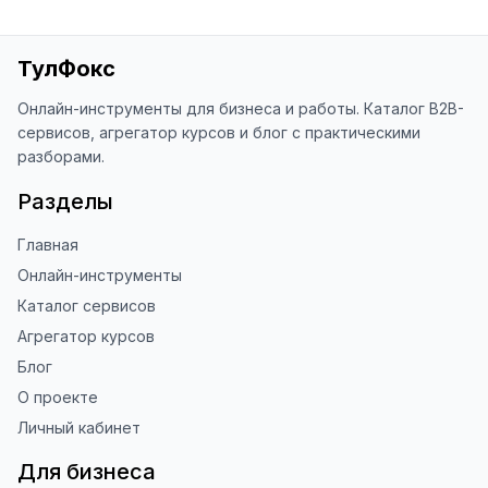
Яндекс.Браузере (нажмите на ⋮ → 
«Оценить сайт» в панели браузера). 
Это помогает другим людям находить 
ТулФокс
наши инструменты!

Онлайн-инструменты для бизнеса и работы. Каталог B2B-
Благодарю за доверие и 
сервисов, агрегатор курсов и блог с практическими
использование ToolFox! 🚀
разборами.
Разделы
Главная
Онлайн-инструменты
Каталог сервисов
Агрегатор курсов
Блог
О проекте
Личный кабинет
Для бизнеса