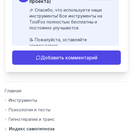
проекта)
🎉 Спасибо, что используете наши 
инструменты! Все инструменты на 
ToolFox полностью бесплатны и 
постоянно улучшаются.

📝 Пожалуйста, оставляйте 
комментарии:

- Если инструмент работает 
Добавить комментарий
некорректно

- Если есть идеи по улучшению

- Поделитесь своим опытом 
использования

👍 Ставьте лайки/дизлайки - это 
Главная
помогает мне понять, какие 
инструменты нуждаются в доработке. 
›
Инструменты
Я обновляю сайт каждую неделю на 
›
Психология и тесты
основе вашей обратной связи.

›
Гипнотерапия и транс
⭐ Если вам нравится ToolFox — буду 
›
Индекс самогипноза
благодарен за отзыв о сайте в 