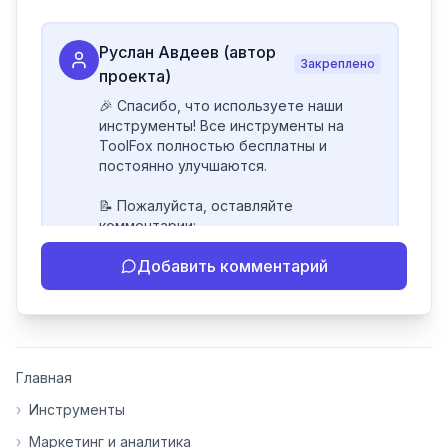
Руслан Авдеев (автор
Закреплено
проекта)
🎉 Спасибо, что используете наши 
инструменты! Все инструменты на 
ToolFox полностью бесплатны и 
постоянно улучшаются.

📝 Пожалуйста, оставляйте 
комментарии:

- Если инструмент работает 
Добавить комментарий
некорректно

- Если есть идеи по улучшению

- Поделитесь своим опытом 
использования

👍 Ставьте лайки/дизлайки - это 
Главная
помогает мне понять, какие 
инструменты нуждаются в доработке. 
›
Инструменты
Я обновляю сайт каждую неделю на 
›
Маркетинг и аналитика
основе вашей обратной связи.
