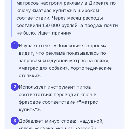
матрасов настроил рекламу в Директе по
ключу «матрас купить» в широком
соответствии. Через месяц расходы
составили 150 000 рублей, а продаж почти
не было. Ищет причину.
1
Изучает отчёт «Поисковые запросы»:
видит, что реклама показывалась по
запросам «надувной матрас на пляж»,
«матрас для собаки», «ортопедические
стельки».
2
Использует инструмент типов
соответствия: переводит ключ в
фразовое соответствие «"матрас
купить"».
3
Добавляет минус-слова: -надувной,
-пляж, -собака, -кошка, -бассейн,