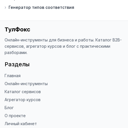
›
Генератор типов соответствия
⭐ Если вам нравится ToolFox — буду 
благодарен за отзыв о сайте в 
Яндекс.Браузере (нажмите на ⋮ → 
«Оценить сайт» в панели браузера). 
ТулФокс
Это помогает другим людям находить 
наши инструменты!

Онлайн-инструменты для бизнеса и работы. Каталог B2B-
сервисов, агрегатор курсов и блог с практическими
Благодарю за доверие и 
разборами.
использование ToolFox! 🚀
Разделы
Главная
Онлайн-инструменты
Каталог сервисов
Агрегатор курсов
Блог
О проекте
Личный кабинет