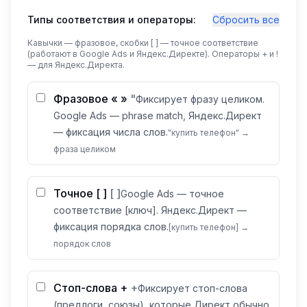
Типы соответствия и операторы:
Сбросить все
Кавычки — фразовое, скобки [ ] — точное соответствие
(работают в Google Ads и Яндекс.Директе). Операторы + и !
— для Яндекс.Директа.
Фразовое « »
"
Фиксирует фразу целиком.
Google Ads — phrase match, Яндекс.Директ
— фиксация числа слов.
"купить телефон" →
фраза целиком
Точное [ ]
[ ]
Google Ads — точное
соответствие [ключ]. Яндекс.Директ —
фиксация порядка слов.
[купить телефон] →
порядок слов
Стоп-слова +
+
Фиксирует стоп-слова
(предлоги, союзы), которые Директ обычно