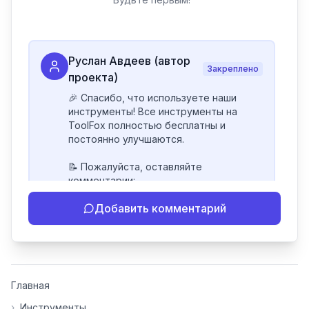
Руслан Авдеев (автор
Закреплено
проекта)
🎉 Спасибо, что используете наши 
инструменты! Все инструменты на 
ToolFox полностью бесплатны и 
постоянно улучшаются.

📝 Пожалуйста, оставляйте 
комментарии:

- Если инструмент работает 
Добавить комментарий
некорректно

- Если есть идеи по улучшению

- Поделитесь своим опытом 
использования

👍 Ставьте лайки/дизлайки - это 
Главная
помогает мне понять, какие 
инструменты нуждаются в доработке. 
›
Инструменты