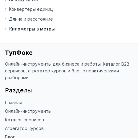
Я обновляю сайт каждую неделю на 
›
Конвертеры единиц
основе вашей обратной связи.

›
Длина и расстояние
⭐ Если вам нравится ToolFox — буду 
›
Километры в метры
благодарен за отзыв о сайте в 
Яндекс.Браузере (нажмите на ⋮ → 
«Оценить сайт» в панели браузера). 
Это помогает другим людям находить 
ТулФокс
наши инструменты!

Онлайн-инструменты для бизнеса и работы. Каталог B2B-
Благодарю за доверие и 
сервисов, агрегатор курсов и блог с практическими
использование ToolFox! 🚀
разборами.
Разделы
Главная
Онлайн-инструменты
Каталог сервисов
Агрегатор курсов
Блог