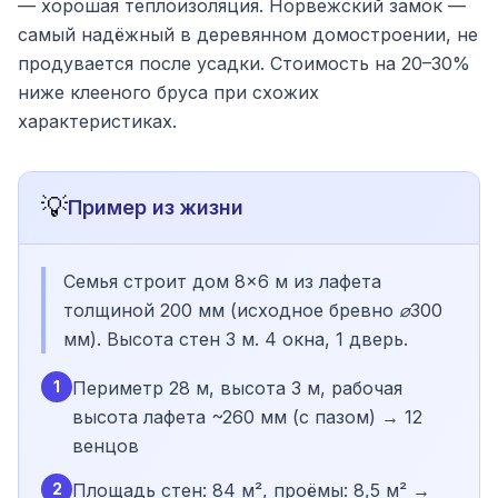
— хорошая теплоизоляция. Норвежский замок —
самый надёжный в деревянном домостроении, не
продувается после усадки. Стоимость на 20–30%
ниже клееного бруса при схожих
характеристиках.
💡
Пример из жизни
Семья строит дом 8×6 м из лафета
толщиной 200 мм (исходное бревно ⌀300
мм). Высота стен 3 м. 4 окна, 1 дверь.
1
Периметр 28 м, высота 3 м, рабочая
высота лафета ~260 мм (с пазом) → 12
венцов
2
Площадь стен: 84 м², проёмы: 8,5 м² →