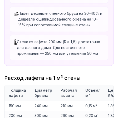
Лафет дешевле клееного бруса на 30–40% и
💰
дешевле оцилиндрованного бревна на 10–
15% при сопоставимой толщине стены
Стена из лафета 200 мм (R ≈ 1,8) достаточна
🌡️
для дачного дома. Для постоянного
проживания — 250 мм или утепление 50 мм
Расход лафета на 1 м² стены
Толщина
Диаметр
Рабочая
Объём/
Цена
лафета
бревна
высота
м²
₽/м²
150 мм
240 мм
210 мм
0,15 м³
1 350
200 мм
300 мм
260 мм
0,20 м³
1 800