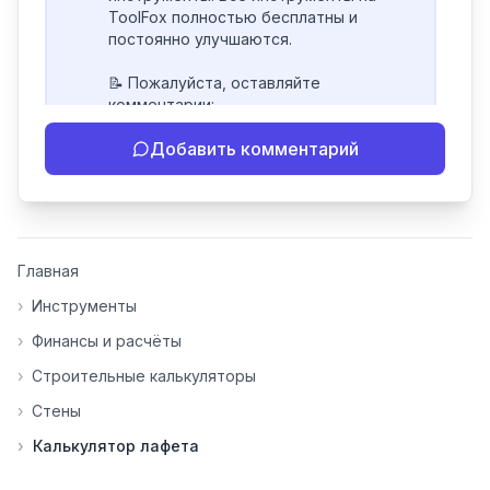
ToolFox полностью бесплатны и 
постоянно улучшаются.

📝 Пожалуйста, оставляйте 
комментарии:

- Если инструмент работает 
Добавить комментарий
некорректно

- Если есть идеи по улучшению

- Поделитесь своим опытом 
использования

👍 Ставьте лайки/дизлайки - это 
Главная
помогает мне понять, какие 
инструменты нуждаются в доработке. 
›
Инструменты
Я обновляю сайт каждую неделю на 
›
Финансы и расчёты
основе вашей обратной связи.

›
Строительные калькуляторы
⭐ Если вам нравится ToolFox — буду 
›
Стены
благодарен за отзыв о сайте в 
Яндекс.Браузере (нажмите на ⋮ → 
›
Калькулятор лафета
«Оценить сайт» в панели браузера). 
Это помогает другим людям находить 