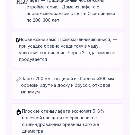
Лафет — традиционный норвежский
🇳🇴
стройматериал. Дома из лафета с
норвежским замком стоят в Скандинавии
по 200–300 лет
Норвежский замок (самозаклинивающийся) —
🔒
при усадке бревно «садится» в чашу,
уплотняя соединение. Через 2 года замок не
продувается
Лафет 200 мм толщиной из бревна ⌀300 мм —
📏
обрезки идут на доску и брусок, отходов
минимум
Плоские стены лафета экономят 5–8%
🏠
полезной площади по сравнению с
оцилиндрованным бревном того же
диаметра