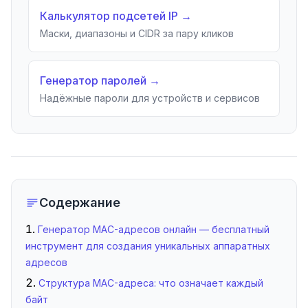
Калькулятор подсетей IP
→
Количество адресов (1–500)
Маски, диапазоны и CIDR за пару кликов
Генератор паролей
→
Надёжные пароли для устройств и сервисов
Использовать префикс производителя
Или введите свой OUI-префикс (2-6 HEX-символов):
Содержание
Сгенерировать
Сброс
Генератор MAC-адресов онлайн — бесплатный
инструмент для создания уникальных аппаратных
адресов
Структура MAC-адреса: что означает каждый
байт