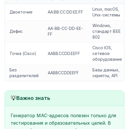
Linux, macOS,
Двоеточие
AA:BB:CC:DD:EE:FF
Unix-системы
Windows,
AA-BB-CC-DD-EE-
Дефис
стандарт IEEE
FF
802
Cisco IOS,
Точка (Cisco)
AABB.CCDD.EEFF
сетевое
оборудование
Без
Базы данных,
AABBCCDDEEFF
разделителей
скрипты, API
💡
Важно знать
Генератор MAC-адресов полезен только для
тестирования и образовательных целей. В