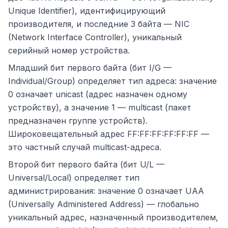
Unique Identifier), идентифицирующий
производителя, и последние 3 байта — NIC
(Network Interface Controller), уникальный
серийный номер устройства.
Младший бит первого байта (бит I/G —
Individual/Group) определяет тип адреса: значение
0 означает unicast (адрес назначен одному
устройству), а значение 1 — multicast (пакет
предназначен группе устройств).
Широковещательный адрес FF:FF:FF:FF:FF:FF —
это частный случай multicast-адреса.
Второй бит первого байта (бит U/L —
Universal/Local) определяет тип
администрирования: значение 0 означает UAA
(Universally Administered Address) — глобально
уникальный адрес, назначенный производителем,