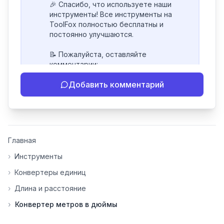
🎉 Спасибо, что используете наши 
инструменты! Все инструменты на 
ToolFox полностью бесплатны и 
постоянно улучшаются.

📝 Пожалуйста, оставляйте 
комментарии:

- Если инструмент работает 
Добавить комментарий
некорректно

- Если есть идеи по улучшению

- Поделитесь своим опытом 
использования

👍 Ставьте лайки/дизлайки - это 
Главная
помогает мне понять, какие 
инструменты нуждаются в доработке. 
›
Инструменты
Я обновляю сайт каждую неделю на 
›
Конвертеры единиц
основе вашей обратной связи.

›
Длина и расстояние
⭐ Если вам нравится ToolFox — буду 
›
Конвертер метров в дюймы
благодарен за отзыв о сайте в 
Яндекс.Браузере (нажмите на ⋮ → 