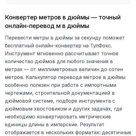
5 м
196,8504
Конвертер метров в дюймы — точный
10 м
393,7008
онлайн-перевод м в дюймы
20 м
787,4016
Перевести метры в дюймы за секунду поможет
50 м
1 968,5039
бесплатный онлайн-конвертер на ТулФокс.
Инструмент мгновенно рассчитывает точное
100 м
3 937,0079
количество дюймов для любого значения в
Нажмите на строку таблицы, чтобы подставить значение в
метрах — от миллиметровых величин до сотен
калькулятор.
метров. Калькулятор перевода метров в дюймы
особенно полезен при работе с импортными
чертежами, строительной документацией в
дюймовой системе, подборе инструмента с
дюймовым хвостовиком и других задачах, где
необходимо конвертировать метрические
единицы длины в имперские. Результат
отображается в нескольких форматах: десятичные