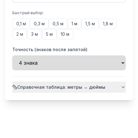
Быстрый выбор:
0,1
м
0,3
м
0,5
м
1
м
1,5
м
1,8
м
2
м
3
м
5
м
10
м
Точность (знаков после запятой)
Справочная таблица: метры → дюймы
Метры
Дюймы
1 см
0,3937
5 см
1,9685
10 см
3,937