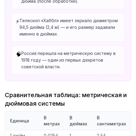
дюйма (после обработки).
Телескоп «Хаббл» имеет зеркало диаметром
⚡
94,5 дюйма (2,4 м) — и его размер задавали
именно в дюймах.
Россия перешла на метрическую систему в
🧠
1918 году — один из первых декретов
советской власти.
Сравнительная таблица: метрическая и
дюймовая системы
В
В
В
Единица
метрах
дюймах
сантиметрах
1 дюйм
0,0254
1
2,54