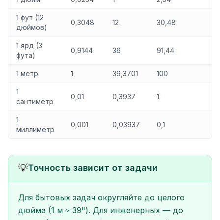
1 фут (12
0,3048
12
30,48
дюймов)
1 ярд (3
0,9144
36
91,44
фута)
1 метр
1
39,3701
100
1
0,01
0,3937
1
сантиметр
1
0,001
0,03937
0,1
миллиметр
💡
Точность зависит от задачи
Для бытовых задач округляйте до целого
дюйма (1 м ≈ 39"). Для инженерных — до