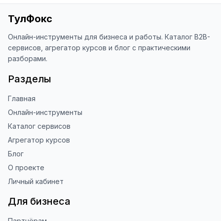
«Оценить сайт» в панели браузера). 
Это помогает другим людям находить 
ТулФокс
наши инструменты!

Онлайн-инструменты для бизнеса и работы. Каталог B2B-
Благодарю за доверие и 
сервисов, агрегатор курсов и блог с практическими
использование ToolFox! 🚀
разборами.
Разделы
Главная
Онлайн-инструменты
Каталог сервисов
Агрегатор курсов
Блог
О проекте
Личный кабинет
Для бизнеса
Партнёрам