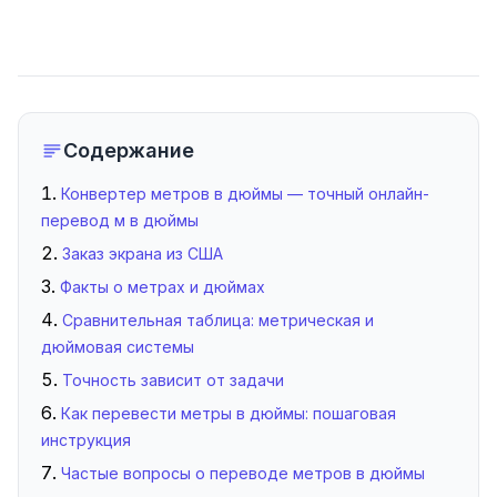
20 см
7,874
25 см
9,8425
30 см
11,811
Содержание
50 см
19,685
Конвертер метров в дюймы — точный онлайн-
75 см
29,5276
перевод м в дюймы
1 м
39,3701
Заказ экрана из США
1,5 м
59,0551
Факты о метрах и дюймах
Сравнительная таблица: метрическая и
1,7 м
66,9291
дюймовая системы
1,8 м
70,8661
Точность зависит от задачи
2 м
78,7402
Как перевести метры в дюймы: пошаговая
инструкция
2,5 м
98,4252
Частые вопросы о переводе метров в дюймы
3 м
118,1102