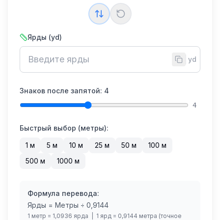
Ярды (yd)
yd
Знаков после запятой:
4
4
Быстрый выбор (метры):
1
м
5
м
10
м
25
м
50
м
100
м
500
м
1000
м
Формула перевода:
Ярды = Метры ÷ 0,9144
1 метр = 1,0936 ярда | 1 ярд = 0,9144 метра (точное