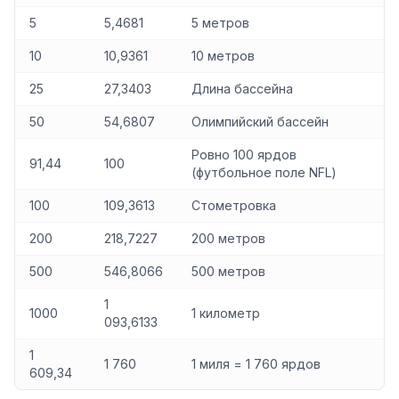
5
5,4681
5 метров
10
10,9361
10 метров
25
27,3403
Длина бассейна
50
54,6807
Олимпийский бассейн
Ровно 100 ярдов
91,44
100
(футбольное поле NFL)
100
109,3613
Стометровка
200
218,7227
200 метров
500
546,8066
500 метров
1
1000
1 километр
093,6133
1
1 760
1 миля = 1 760 ярдов
609,34