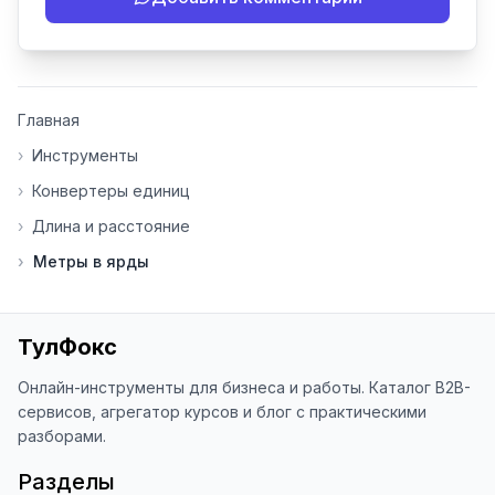
- Если есть идеи по улучшению

- Поделитесь своим опытом 
использования

👍 Ставьте лайки/дизлайки - это 
Главная
помогает мне понять, какие 
инструменты нуждаются в доработке. 
›
Инструменты
Я обновляю сайт каждую неделю на 
›
Конвертеры единиц
основе вашей обратной связи.

›
Длина и расстояние
⭐ Если вам нравится ToolFox — буду 
›
Метры в ярды
благодарен за отзыв о сайте в 
Яндекс.Браузере (нажмите на ⋮ → 
«Оценить сайт» в панели браузера). 
Это помогает другим людям находить 
ТулФокс
наши инструменты!

Онлайн-инструменты для бизнеса и работы. Каталог B2B-
Благодарю за доверие и 
сервисов, агрегатор курсов и блог с практическими
использование ToolFox! 🚀
разборами.
Разделы