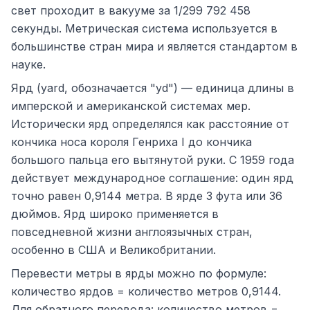
свет проходит в вакууме за 1/299 792 458
секунды. Метрическая система используется в
большинстве стран мира и является стандартом в
науке.
Ярд (yard, обозначается "yd") — единица длины в
имперской и американской системах мер.
Исторически ярд определялся как расстояние от
кончика носа короля Генриха I до кончика
большого пальца его вытянутой руки. С 1959 года
действует международное соглашение: один ярд
точно равен 0,9144 метра. В ярде 3 фута или 36
дюймов. Ярд широко применяется в
повседневной жизни англоязычных стран,
особенно в США и Великобритании.
Перевести метры в ярды можно по формуле:
количество ярдов = количество метров 0,9144.
Для обратного перевода: количество метров =