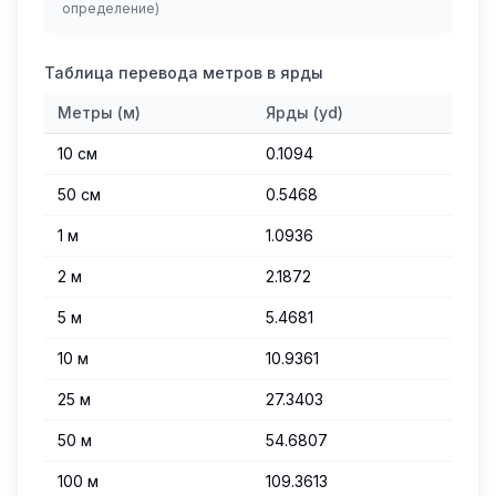
определение)
Таблица перевода метров в ярды
Метры (м)
Ярды (yd)
10 см
0.1094
50 см
0.5468
1 м
1.0936
2 м
2.1872
5 м
5.4681
10 м
10.9361
25 м
27.3403
50 м
54.6807
100 м
109.3613