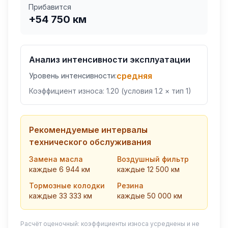
Прибавится
+
54 750
км
Анализ интенсивности эксплуатации
средняя
Уровень интенсивности:
Коэффициент износа:
1.20
(условия
1.2
× тип
1
)
Рекомендуемые интервалы
технического обслуживания
Замена масла
Воздушный фильтр
каждые
6 944
км
каждые
12 500
км
Тормозные колодки
Резина
каждые
33 333
км
каждые
50 000
км
Расчёт оценочный: коэффициенты износа усреднены и не