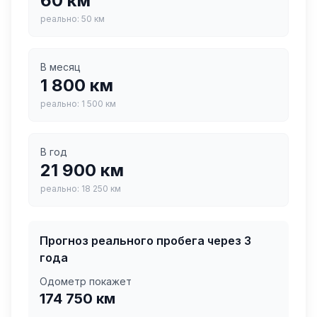
60
км
реально:
50
км
В месяц
1 800
км
реально:
1 500
км
В год
21 900
км
реально:
18 250
км
Прогноз реального пробега через
3
года
Одометр покажет
174 750
км