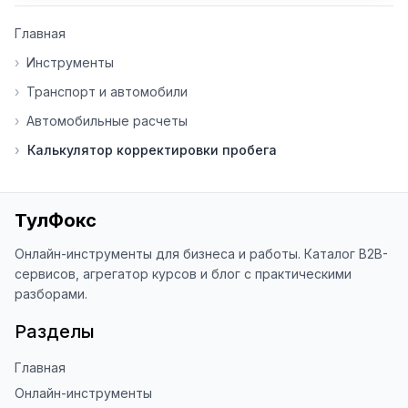
👍 Ставьте лайки/дизлайки - это 
Главная
помогает мне понять, какие 
инструменты нуждаются в доработке. 
›
Инструменты
Я обновляю сайт каждую неделю на 
›
Транспорт и автомобили
основе вашей обратной связи.

›
Автомобильные расчеты
⭐ Если вам нравится ToolFox — буду 
›
Калькулятор корректировки пробега
благодарен за отзыв о сайте в 
Яндекс.Браузере (нажмите на ⋮ → 
«Оценить сайт» в панели браузера). 
Это помогает другим людям находить 
ТулФокс
наши инструменты!

Онлайн-инструменты для бизнеса и работы. Каталог B2B-
Благодарю за доверие и 
сервисов, агрегатор курсов и блог с практическими
использование ToolFox! 🚀
разборами.
Разделы
Главная
Онлайн-инструменты