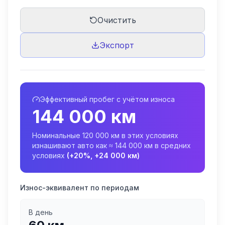
Очистить
Экспорт
Эффективный пробег с учётом износа
144 000
км
Номинальные
120 000
км в этих условиях
изнашивают авто как ≈
144 000
км в средних
условиях
(
+
20
%,
+
24 000
км)
Износ-эквивалент по периодам
В день