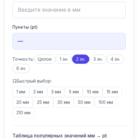
Пункты (pt)
—
Точность:
Целое
1 зн.
2 зн.
3 зн.
4 зн.
6 зн.
Быстрый выбор:
1 мм
2 мм
3 мм
5 мм
10 мм
15 мм
20 мм
25 мм
30 мм
50 мм
100 мм
210 мм
Таблица популярных значений мм → pt