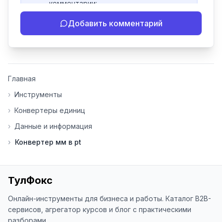
комментарии:

- Если инструмент работает 
Добавить комментарий
некорректно

- Если есть идеи по улучшению

- Поделитесь своим опытом 
использования

👍 Ставьте лайки/дизлайки - это 
Главная
помогает мне понять, какие 
инструменты нуждаются в доработке. 
›
Инструменты
Я обновляю сайт каждую неделю на 
›
Конвертеры единиц
основе вашей обратной связи.

›
Данные и информация
⭐ Если вам нравится ToolFox — буду 
›
Конвертер мм в pt
благодарен за отзыв о сайте в 
Яндекс.Браузере (нажмите на ⋮ → 
«Оценить сайт» в панели браузера). 
Это помогает другим людям находить 
ТулФокс
наши инструменты!

Онлайн-инструменты для бизнеса и работы. Каталог B2B-
Благодарю за доверие и 
сервисов, агрегатор курсов и блог с практическими
использование ToolFox! 🚀
разборами.