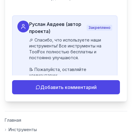
Руслан Авдеев (автор
Закреплено
проекта)
🎉 Спасибо, что используете наши 
инструменты! Все инструменты на 
ToolFox полностью бесплатны и 
постоянно улучшаются.

📝 Пожалуйста, оставляйте 
комментарии:

- Если инструмент работает 
Добавить комментарий
некорректно

- Если есть идеи по улучшению

- Поделитесь своим опытом 
использования

👍 Ставьте лайки/дизлайки - это 
Главная
помогает мне понять, какие 
инструменты нуждаются в доработке. 
›
Инструменты