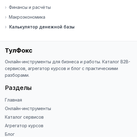
Я обновляю сайт каждую неделю на 
›
Финансы и расчёты
основе вашей обратной связи.

›
Макроэкономика
⭐ Если вам нравится ToolFox — буду 
›
Калькулятор денежной базы
благодарен за отзыв о сайте в 
Яндекс.Браузере (нажмите на ⋮ → 
«Оценить сайт» в панели браузера). 
Это помогает другим людям находить 
ТулФокс
наши инструменты!

Онлайн-инструменты для бизнеса и работы. Каталог B2B-
Благодарю за доверие и 
сервисов, агрегатор курсов и блог с практическими
использование ToolFox! 🚀
разборами.
Разделы
Главная
Онлайн-инструменты
Каталог сервисов
Агрегатор курсов
Блог